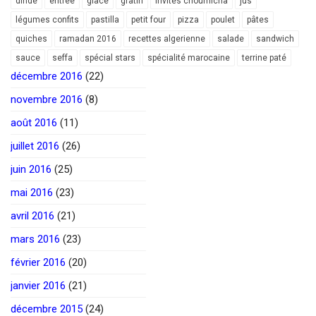
dinde
entrée
glace
gratin
invités choumicha
jus
légumes confits
pastilla
petit four
pizza
poulet
pâtes
quiches
ramadan 2016
recettes algerienne
salade
sandwich
sauce
seffa
spécial stars
spécialité marocaine
terrine paté
décembre 2016
(22)
novembre 2016
(8)
août 2016
(11)
juillet 2016
(26)
juin 2016
(25)
mai 2016
(23)
avril 2016
(21)
mars 2016
(23)
février 2016
(20)
janvier 2016
(21)
décembre 2015
(24)