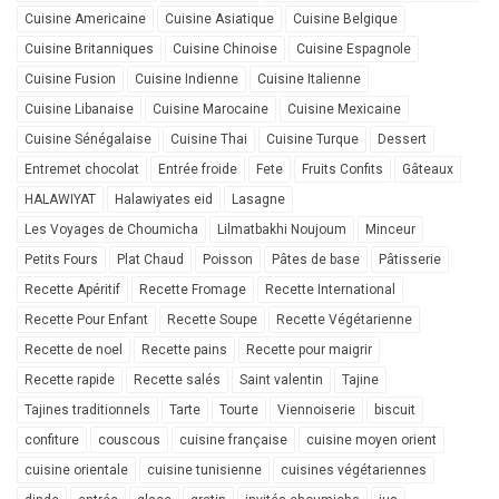
Cuisine Americaine
Cuisine Asiatique
Cuisine Belgique
Cuisine Britanniques
Cuisine Chinoise
Cuisine Espagnole
Cuisine Fusion
Cuisine Indienne
Cuisine Italienne
Cuisine Libanaise
Cuisine Marocaine
Cuisine Mexicaine
Cuisine Sénégalaise
Cuisine Thai
Cuisine Turque
Dessert
Entremet chocolat
Entrée froide
Fete
Fruits Confits
Gâteaux
HALAWIYAT
Halawiyates eid
Lasagne
Les Voyages de Choumicha
Lilmatbakhi Noujoum
Minceur
Petits Fours
Plat Chaud
Poisson
Pâtes de base
Pâtisserie
Recette Apéritif
Recette Fromage
Recette International
Recette Pour Enfant
Recette Soupe
Recette Végétarienne
Recette de noel
Recette pains
Recette pour maigrir
Recette rapide
Recette salés
Saint valentin
Tajine
Tajines traditionnels
Tarte
Tourte
Viennoiserie
biscuit
confiture
couscous
cuisine française
cuisine moyen orient
cuisine orientale
cuisine tunisienne
cuisines végétariennes