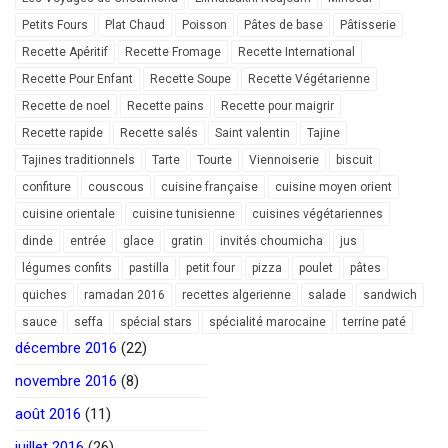
Petits Fours
Plat Chaud
Poisson
Pâtes de base
Pâtisserie
Recette Apéritif
Recette Fromage
Recette International
Recette Pour Enfant
Recette Soupe
Recette Végétarienne
Recette de noel
Recette pains
Recette pour maigrir
Recette rapide
Recette salés
Saint valentin
Tajine
Tajines traditionnels
Tarte
Tourte
Viennoiserie
biscuit
confiture
couscous
cuisine française
cuisine moyen orient
cuisine orientale
cuisine tunisienne
cuisines végétariennes
dinde
entrée
glace
gratin
invités choumicha
jus
légumes confits
pastilla
petit four
pizza
poulet
pâtes
quiches
ramadan 2016
recettes algerienne
salade
sandwich
sauce
seffa
spécial stars
spécialité marocaine
terrine paté
décembre 2016
(22)
novembre 2016
(8)
août 2016
(11)
juillet 2016
(26)