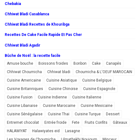
Chebakia
Chhiwat Bladi Casablanca
Chhiwat Bladi Recettes de Khouribga
Recettes De Cake Facile Rapide Et Pas Cher
Chhiwat Bladi Agadir
Bûche de Noël : la recette facile
Amuse bouche
Boissons froides
Bonbon
Cake
Canapés
Chhiwat Choumicha
Chhiwat bladi
Choumicha & L'OEUF MAROCAIN
Cuisine Americaine
Cuisine Asiatique
Cuisine Belgique
Cuisine Britanniques
Cuisine Chinoise
Cuisine Espagnole
Cuisine Fusion
Cuisine Indienne
Cuisine Italienne
Cuisine Libanaise
Cuisine Marocaine
Cuisine Mexicaine
Cuisine Sénégalaise
Cuisine Thai
Cuisine Turque
Dessert
Entremet chocolat
Entrée froide
Fete
Fruits Confits
Gâteaux
HALAWIYAT
Halawiyates eid
Lasagne
Les Voyages de Choumicha
Lilmatbakhi Noujoum
Minceur