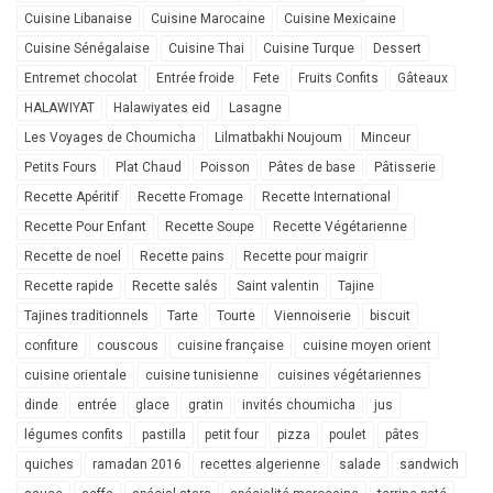
Cuisine Libanaise
Cuisine Marocaine
Cuisine Mexicaine
Cuisine Sénégalaise
Cuisine Thai
Cuisine Turque
Dessert
Entremet chocolat
Entrée froide
Fete
Fruits Confits
Gâteaux
HALAWIYAT
Halawiyates eid
Lasagne
Les Voyages de Choumicha
Lilmatbakhi Noujoum
Minceur
Petits Fours
Plat Chaud
Poisson
Pâtes de base
Pâtisserie
Recette Apéritif
Recette Fromage
Recette International
Recette Pour Enfant
Recette Soupe
Recette Végétarienne
Recette de noel
Recette pains
Recette pour maigrir
Recette rapide
Recette salés
Saint valentin
Tajine
Tajines traditionnels
Tarte
Tourte
Viennoiserie
biscuit
confiture
couscous
cuisine française
cuisine moyen orient
cuisine orientale
cuisine tunisienne
cuisines végétariennes
dinde
entrée
glace
gratin
invités choumicha
jus
légumes confits
pastilla
petit four
pizza
poulet
pâtes
quiches
ramadan 2016
recettes algerienne
salade
sandwich