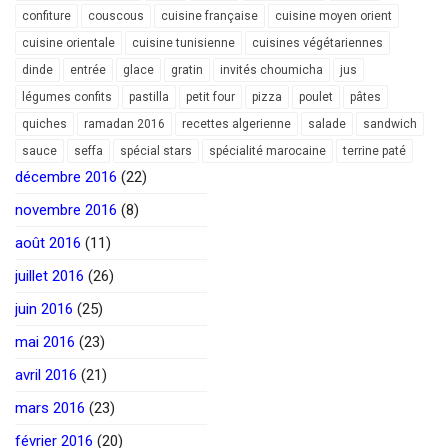
confiture
couscous
cuisine française
cuisine moyen orient
cuisine orientale
cuisine tunisienne
cuisines végétariennes
dinde
entrée
glace
gratin
invités choumicha
jus
légumes confits
pastilla
petit four
pizza
poulet
pâtes
quiches
ramadan 2016
recettes algerienne
salade
sandwich
sauce
seffa
spécial stars
spécialité marocaine
terrine paté
décembre 2016
(22)
novembre 2016
(8)
août 2016
(11)
juillet 2016
(26)
juin 2016
(25)
mai 2016
(23)
avril 2016
(21)
mars 2016
(23)
février 2016
(20)