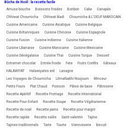
Bûche de Noël : la recette facile
Amuse bouche
Boissons froides
Bonbon
Cake
Canapés
Chhiwat Choumicha
Chhiwat bladi
Choumicha & L'OEUF MAROCAIN
Cuisine Americaine
Cuisine Asiatique
Cuisine Belgique
Cuisine Britanniques
Cuisine Chinoise
Cuisine Espagnole
Cuisine Fusion
Cuisine Indienne
Cuisine Italienne
Cuisine Libanaise
Cuisine Marocaine
Cuisine Mexicaine
Cuisine Sénégalaise
Cuisine Thai
Cuisine Turque
Dessert
Entremet chocolat
Entrée froide
Fete
Fruits Confits
Gâteaux
HALAWIYAT
Halawiyates eid
Lasagne
Les Voyages de Choumicha
Lilmatbakhi Noujoum
Minceur
Petits Fours
Plat Chaud
Poisson
Pâtes de base
Pâtisserie
Recette Apéritif
Recette Fromage
Recette International
Recette Pour Enfant
Recette Soupe
Recette Végétarienne
Recette de noel
Recette pains
Recette pour maigrir
Recette rapide
Recette salés
Saint valentin
Tajine
Tajines traditionnels
Tarte
Tourte
Viennoiserie
biscuit