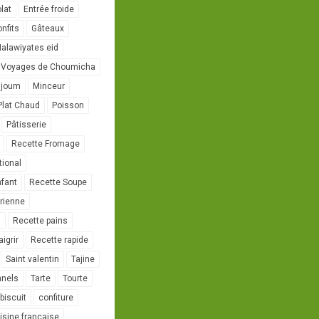
lat
Entrée froide
onfits
Gâteaux
alawiyates eid
 Voyages de Choumicha
ujoum
Minceur
Plat Chaud
Poisson
Pâtisserie
Recette Fromage
tional
nfant
Recette Soupe
rienne
l
Recette pains
igrir
Recette rapide
Saint valentin
Tajine
nnels
Tarte
Tourte
biscuit
confiture
isine française