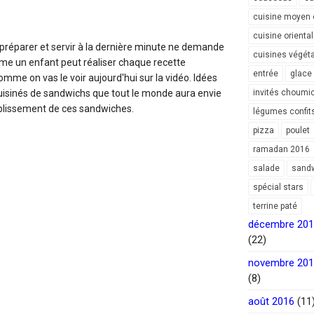
cuisine moyen 
cuisine orienta
 préparer et servir à la dernière minute ne demande
cuisines végét
e un enfant peut réaliser chaque recette
entrée
glace
me on vas le voir aujourd'hui sur la vidéo. Idées
cuisinés de sandwichs que tout le monde aura envie
invités choumi
mplissement de ces sandwiches.
légumes confit
pizza
poulet
ramadan 2016
salade
sand
spécial stars
terrine paté
décembre 20
(22)
novembre 20
(8)
août 2016
(11