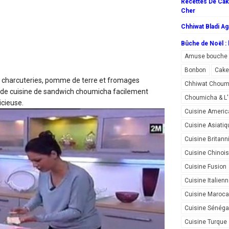
Recettes De Cake
Cher
Chhiwat Bladi Ag
Bûche de Noël : l
Amuse bouche
Bonbon
Cake
 charcuteries, pomme de terre et fromages
Chhiwat Choum
e de cuisine de sandwich choumicha facilement
Choumicha & 
icieuse.
Cuisine Americ
Cuisine Asiatiq
Cuisine Britann
Cuisine Chinoi
Cuisine Fusion
Cuisine Italien
Cuisine Maroca
Cuisine Sénéga
Cuisine Turque