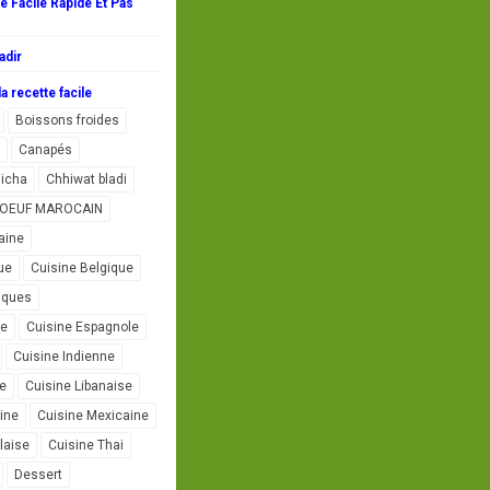
 Facile Rapide Et Pas
adir
a recette facile
Boissons froides
Canapés
icha
Chhiwat bladi
L'OEUF MAROCAIN
aine
ue
Cuisine Belgique
iques
se
Cuisine Espagnole
Cuisine Indienne
ne
Cuisine Libanaise
ine
Cuisine Mexicaine
laise
Cuisine Thai
Dessert