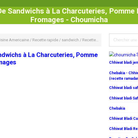
De Sandwichs à La Charcuteries, Pomme D
Fromages - Choumicha
isine Americaine
/
Recette rapide
/
sandwich
/
Recettes De Sandwichs à La Charcuteries, Pomme De Terre Et Fromages
ndwichs à La Charcuteries, Pomme
omages
Chhiwat bladi j
Chebakia - Chhiw
(recette ramada
Chhiwat bladi saf
Chhiwat bladi Saf
Chebakia
Chhiwat Bladi C
Chhiwat Bladi R