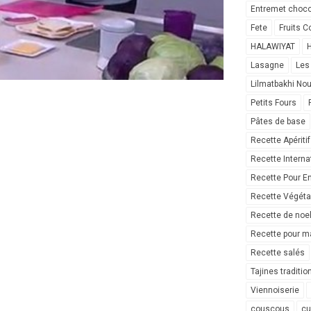
Entremet choco
Fete
Fruits C
HALAWIYAT
H
Lasagne
Les
Lilmatbakhi No
Petits Fours
Pâtes de base
Recette Apéritif
Recette Interna
Recette Pour E
Recette Végéta
Recette de noe
Recette pour ma
Recette salés
Tajines traditio
Viennoiserie
couscous
cu