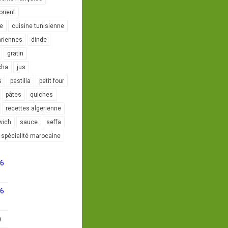
orient
le
cuisine tunisienne
ariennes
dinde
gratin
cha
jus
s
pastilla
petit four
pâtes
quiches
recettes algerienne
wich
sauce
seffa
spécialité marocaine
16
16
)