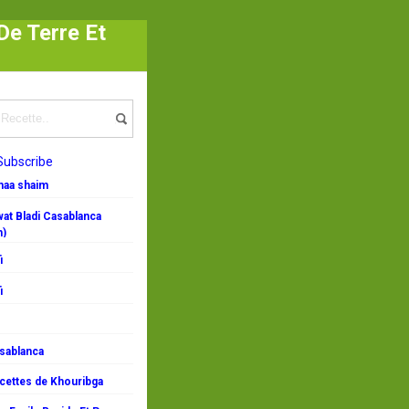
e Terre Et
Subscribe
emaa shaim
at Bladi Casablanca
n)
i
i
asablanca
ecettes de Khouribga