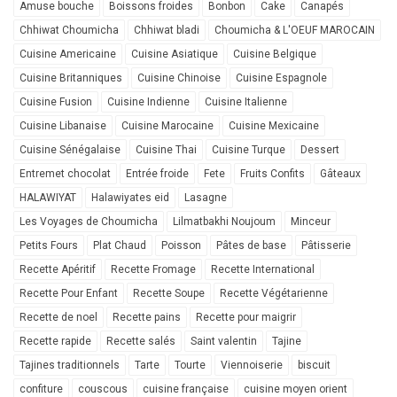
Amuse bouche
Boissons froides
Bonbon
Cake
Canapés
Chhiwat Choumicha
Chhiwat bladi
Choumicha & L'OEUF MAROCAIN
Cuisine Americaine
Cuisine Asiatique
Cuisine Belgique
Cuisine Britanniques
Cuisine Chinoise
Cuisine Espagnole
Cuisine Fusion
Cuisine Indienne
Cuisine Italienne
Cuisine Libanaise
Cuisine Marocaine
Cuisine Mexicaine
Cuisine Sénégalaise
Cuisine Thai
Cuisine Turque
Dessert
Entremet chocolat
Entrée froide
Fete
Fruits Confits
Gâteaux
HALAWIYAT
Halawiyates eid
Lasagne
Les Voyages de Choumicha
Lilmatbakhi Noujoum
Minceur
Petits Fours
Plat Chaud
Poisson
Pâtes de base
Pâtisserie
Recette Apéritif
Recette Fromage
Recette International
Recette Pour Enfant
Recette Soupe
Recette Végétarienne
Recette de noel
Recette pains
Recette pour maigrir
Recette rapide
Recette salés
Saint valentin
Tajine
Tajines traditionnels
Tarte
Tourte
Viennoiserie
biscuit
confiture
couscous
cuisine française
cuisine moyen orient