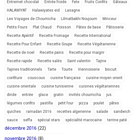
Entremet chocolat
Entrée froide
Fete
Fruits Confits
Gâteaux
HALAWIYAT
Halawiyates eid
Lasagne
Les Voyages de Choumicha
Lilmatbakhi Noujoum
Minceur
Petits Fours
Plat Chaud
Poisson
Pâtes de base
Pâtisserie
Recette Apéritif
Recette Fromage
Recette International
Recette Pour Enfant
Recette Soupe
Recette Végétarienne
Recette de noel
Recette pains
Recette pour maigrir
Recette rapide
Recette salés
Saint valentin
Tajine
Tajines traditionnels
Tarte
Tourte
Viennoiserie
biscuit
confiture
couscous
cuisine française
cuisine moyen orient
cuisine orientale
cuisine tunisienne
cuisines végétariennes
dinde
entrée
glace
gratin
invités choumicha
jus
légumes confits
pastilla
petit four
pizza
poulet
pâtes
quiches
ramadan 2016
recettes algerienne
salade
sandwich
sauce
seffa
spécial stars
spécialité marocaine
terrine paté
décembre 2016
(22)
novembre 2016
(8)