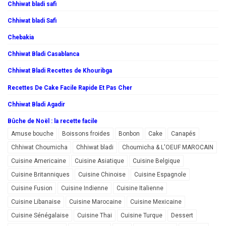
Chhiwat bladi safi
Chhiwat bladi Safi
Chebakia
Chhiwat Bladi Casablanca
Chhiwat Bladi Recettes de Khouribga
Recettes De Cake Facile Rapide Et Pas Cher
Chhiwat Bladi Agadir
Bûche de Noël : la recette facile
Amuse bouche
Boissons froides
Bonbon
Cake
Canapés
Chhiwat Choumicha
Chhiwat bladi
Choumicha & L'OEUF MAROCAIN
Cuisine Americaine
Cuisine Asiatique
Cuisine Belgique
Cuisine Britanniques
Cuisine Chinoise
Cuisine Espagnole
Cuisine Fusion
Cuisine Indienne
Cuisine Italienne
Cuisine Libanaise
Cuisine Marocaine
Cuisine Mexicaine
Cuisine Sénégalaise
Cuisine Thai
Cuisine Turque
Dessert