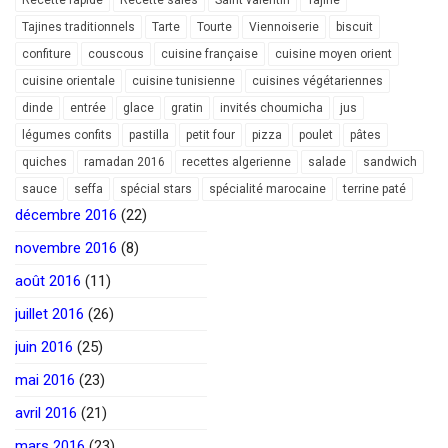
Tajines traditionnels
Tarte
Tourte
Viennoiserie
biscuit
confiture
couscous
cuisine française
cuisine moyen orient
cuisine orientale
cuisine tunisienne
cuisines végétariennes
dinde
entrée
glace
gratin
invités choumicha
jus
légumes confits
pastilla
petit four
pizza
poulet
pâtes
quiches
ramadan 2016
recettes algerienne
salade
sandwich
sauce
seffa
spécial stars
spécialité marocaine
terrine paté
décembre 2016
(22)
novembre 2016
(8)
août 2016
(11)
juillet 2016
(26)
juin 2016
(25)
mai 2016
(23)
avril 2016
(21)
mars 2016
(23)