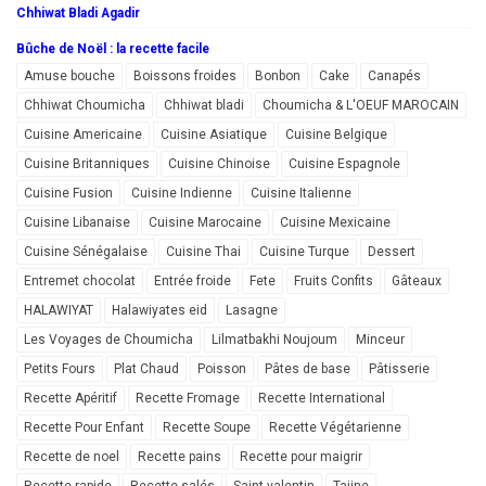
Chhiwat Bladi Agadir
Bûche de Noël : la recette facile
Amuse bouche
Boissons froides
Bonbon
Cake
Canapés
Chhiwat Choumicha
Chhiwat bladi
Choumicha & L'OEUF MAROCAIN
Cuisine Americaine
Cuisine Asiatique
Cuisine Belgique
Cuisine Britanniques
Cuisine Chinoise
Cuisine Espagnole
Cuisine Fusion
Cuisine Indienne
Cuisine Italienne
Cuisine Libanaise
Cuisine Marocaine
Cuisine Mexicaine
Cuisine Sénégalaise
Cuisine Thai
Cuisine Turque
Dessert
Entremet chocolat
Entrée froide
Fete
Fruits Confits
Gâteaux
HALAWIYAT
Halawiyates eid
Lasagne
Les Voyages de Choumicha
Lilmatbakhi Noujoum
Minceur
Petits Fours
Plat Chaud
Poisson
Pâtes de base
Pâtisserie
Recette Apéritif
Recette Fromage
Recette International
Recette Pour Enfant
Recette Soupe
Recette Végétarienne
Recette de noel
Recette pains
Recette pour maigrir
Recette rapide
Recette salés
Saint valentin
Tajine