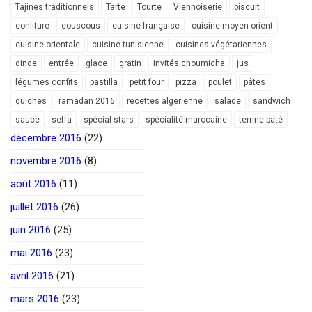
Tajines traditionnels
Tarte
Tourte
Viennoiserie
biscuit
confiture
couscous
cuisine française
cuisine moyen orient
cuisine orientale
cuisine tunisienne
cuisines végétariennes
dinde
entrée
glace
gratin
invités choumicha
jus
légumes confits
pastilla
petit four
pizza
poulet
pâtes
quiches
ramadan 2016
recettes algerienne
salade
sandwich
sauce
seffa
spécial stars
spécialité marocaine
terrine paté
décembre 2016
(22)
novembre 2016
(8)
août 2016
(11)
juillet 2016
(26)
juin 2016
(25)
mai 2016
(23)
avril 2016
(21)
mars 2016
(23)