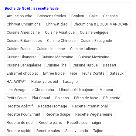
Bûche de Noël : la recette facile
Amuse bouche
Boissons froides
Bonbon
Cake
Canapés
Chhiwat Choumicha
Chhiwat bladi
Choumicha & L'OEUF MAROCAIN
Cuisine Americaine
Cuisine Asiatique
Cuisine Belgique
Cuisine Britanniques
Cuisine Chinoise
Cuisine Espagnole
Cuisine Fusion
Cuisine Indienne
Cuisine Italienne
Cuisine Libanaise
Cuisine Marocaine
Cuisine Mexicaine
Cuisine Sénégalaise
Cuisine Thai
Cuisine Turque
Dessert
Entremet chocolat
Entrée froide
Fete
Fruits Confits
Gâteaux
HALAWIYAT
Halawiyates eid
Lasagne
Les Voyages de Choumicha
Lilmatbakhi Noujoum
Minceur
Petits Fours
Plat Chaud
Poisson
Pâtes de base
Pâtisserie
Recette Apéritif
Recette Fromage
Recette International
Recette Pour Enfant
Recette Soupe
Recette Végétarienne
Recette de noel
Recette pains
Recette pour maigrir
Recette rapide
Recette salés
Saint valentin
Tajine