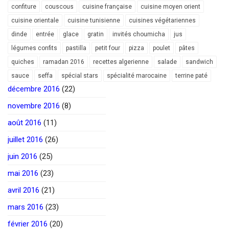
confiture
couscous
cuisine française
cuisine moyen orient
cuisine orientale
cuisine tunisienne
cuisines végétariennes
dinde
entrée
glace
gratin
invités choumicha
jus
légumes confits
pastilla
petit four
pizza
poulet
pâtes
quiches
ramadan 2016
recettes algerienne
salade
sandwich
sauce
seffa
spécial stars
spécialité marocaine
terrine paté
décembre 2016
(22)
novembre 2016
(8)
août 2016
(11)
juillet 2016
(26)
juin 2016
(25)
mai 2016
(23)
avril 2016
(21)
mars 2016
(23)
février 2016
(20)