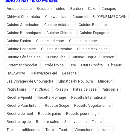
Bûche de Noël : la recette facile
Amuse bouche
Boissons froides
Bonbon
Cake
Canapés
Chhiwat Choumicha
Chhiwat bladi
Choumicha & L'OEUF MAROCAIN
Cuisine Americaine
Cuisine Asiatique
Cuisine Belgique
Cuisine Britanniques
Cuisine Chinoise
Cuisine Espagnole
Cuisine Fusion
Cuisine Indienne
Cuisine Italienne
Cuisine Libanaise
Cuisine Marocaine
Cuisine Mexicaine
Cuisine Sénégalaise
Cuisine Thai
Cuisine Turque
Dessert
Entremet chocolat
Entrée froide
Fete
Fruits Confits
Gâteaux
HALAWIYAT
Halawiyates eid
Lasagne
Les Voyages de Choumicha
Lilmatbakhi Noujoum
Minceur
Petits Fours
Plat Chaud
Poisson
Pâtes de base
Pâtisserie
Recette Apéritif
Recette Fromage
Recette International
Recette Pour Enfant
Recette Soupe
Recette Végétarienne
Recette de noel
Recette pains
Recette pour maigrir
Recette rapide
Recette salés
Saint valentin
Tajine
Tajines traditionnels
Tarte
Tourte
Viennoiserie
biscuit