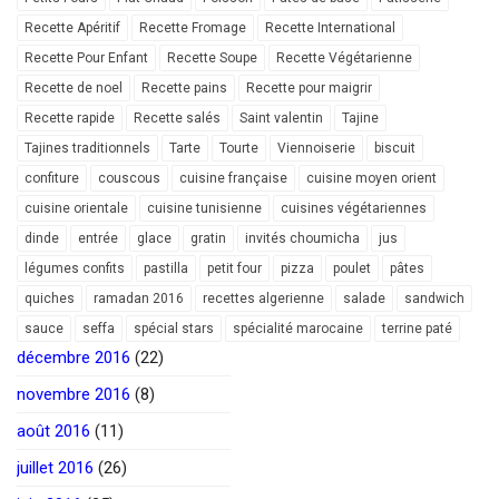
Recette Apéritif
Recette Fromage
Recette International
Recette Pour Enfant
Recette Soupe
Recette Végétarienne
Recette de noel
Recette pains
Recette pour maigrir
Recette rapide
Recette salés
Saint valentin
Tajine
Tajines traditionnels
Tarte
Tourte
Viennoiserie
biscuit
confiture
couscous
cuisine française
cuisine moyen orient
cuisine orientale
cuisine tunisienne
cuisines végétariennes
dinde
entrée
glace
gratin
invités choumicha
jus
légumes confits
pastilla
petit four
pizza
poulet
pâtes
quiches
ramadan 2016
recettes algerienne
salade
sandwich
sauce
seffa
spécial stars
spécialité marocaine
terrine paté
décembre 2016
(22)
novembre 2016
(8)
août 2016
(11)
juillet 2016
(26)