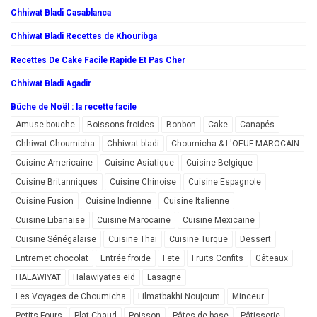
Chhiwat Bladi Casablanca
Chhiwat Bladi Recettes de Khouribga
Recettes De Cake Facile Rapide Et Pas Cher
Chhiwat Bladi Agadir
Bûche de Noël : la recette facile
Amuse bouche
Boissons froides
Bonbon
Cake
Canapés
Chhiwat Choumicha
Chhiwat bladi
Choumicha & L'OEUF MAROCAIN
Cuisine Americaine
Cuisine Asiatique
Cuisine Belgique
Cuisine Britanniques
Cuisine Chinoise
Cuisine Espagnole
Cuisine Fusion
Cuisine Indienne
Cuisine Italienne
Cuisine Libanaise
Cuisine Marocaine
Cuisine Mexicaine
Cuisine Sénégalaise
Cuisine Thai
Cuisine Turque
Dessert
Entremet chocolat
Entrée froide
Fete
Fruits Confits
Gâteaux
HALAWIYAT
Halawiyates eid
Lasagne
Les Voyages de Choumicha
Lilmatbakhi Noujoum
Minceur
Petits Fours
Plat Chaud
Poisson
Pâtes de base
Pâtisserie