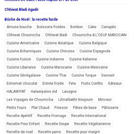
Chhiwat Bladi Agadir
Bûche de Noël : la recette facile
Amuse bouche
Boissons froides
Bonbon
Cake
Canapés
Chhiwat Choumicha
Chhiwat bladi
Choumicha & L'OEUF MAROCAIN
Cuisine Americaine
Cuisine Asiatique
Cuisine Belgique
Cuisine Britanniques
Cuisine Chinoise
Cuisine Espagnole
Cuisine Fusion
Cuisine Indienne
Cuisine Italienne
Cuisine Libanaise
Cuisine Marocaine
Cuisine Mexicaine
Cuisine Sénégalaise
Cuisine Thai
Cuisine Turque
Dessert
Entremet chocolat
Entrée froide
Fete
Fruits Confits
Gâteaux
HALAWIYAT
Halawiyates eid
Lasagne
Les Voyages de Choumicha
Lilmatbakhi Noujoum
Minceur
Petits Fours
Plat Chaud
Poisson
Pâtes de base
Pâtisserie
Recette Apéritif
Recette Fromage
Recette International
Recette Pour Enfant
Recette Soupe
Recette Végétarienne
Recette de noel
Recette pains
Recette pour maigrir