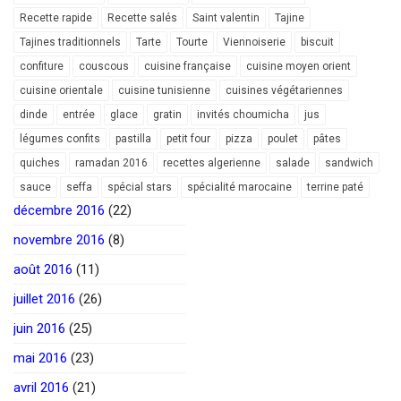
Recette rapide
Recette salés
Saint valentin
Tajine
Tajines traditionnels
Tarte
Tourte
Viennoiserie
biscuit
confiture
couscous
cuisine française
cuisine moyen orient
cuisine orientale
cuisine tunisienne
cuisines végétariennes
dinde
entrée
glace
gratin
invités choumicha
jus
légumes confits
pastilla
petit four
pizza
poulet
pâtes
quiches
ramadan 2016
recettes algerienne
salade
sandwich
sauce
seffa
spécial stars
spécialité marocaine
terrine paté
décembre 2016
(22)
novembre 2016
(8)
août 2016
(11)
juillet 2016
(26)
juin 2016
(25)
mai 2016
(23)
avril 2016
(21)