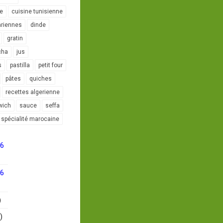
le
cuisine tunisienne
ariennes
dinde
gratin
cha
jus
s
pastilla
petit four
pâtes
quiches
recettes algerienne
wich
sauce
seffa
spécialité marocaine
16
16
)
)