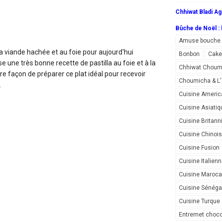
Chhiwat Bladi Ag
Bûche de Noël : l
Amuse bouche
la viande hachée et au foie
pour aujourd'hui
Bonbon
Cake
une très bonne recette de pastilla au foie et à la
Chhiwat Choum
e façon de préparer ce plat idéal pour recevoir
Choumicha & 
.
Cuisine Americ
Cuisine Asiatiq
Cuisine Britann
Cuisine Chinoi
Cuisine Fusion
Cuisine Italien
Cuisine Maroca
Cuisine Sénéga
Cuisine Turque
Entremet choco