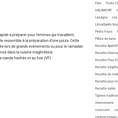
Fete
Fruits C
HALAWIYAT
H
Lasagne
Les
Lilmatbakhi No
Petits Fours
rapide à préparer pour femmes qui travaillent,
Pâtes de base
e ressemble à la préparation d'une pizza. Cette
Recette Apéritif
rée lors de grands évènements ou pour le ramadan
ence dans la cuisine maghrébine.
Recette Interna
la viande hachée et au foie (VF)
Recette Pour E
Recette Végéta
Recette de noe
Recette pour ma
Recette salés
Tajines traditio
Viennoiserie
couscous
cu
cuisine moyen 