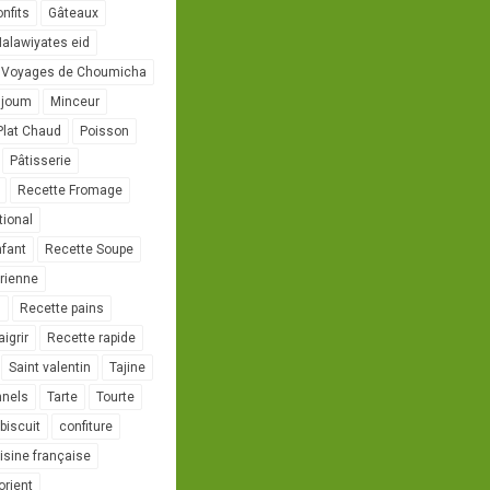
onfits
Gâteaux
alawiyates eid
 Voyages de Choumicha
ujoum
Minceur
Plat Chaud
Poisson
Pâtisserie
Recette Fromage
tional
nfant
Recette Soupe
rienne
l
Recette pains
igrir
Recette rapide
Saint valentin
Tajine
nnels
Tarte
Tourte
biscuit
confiture
isine française
orient