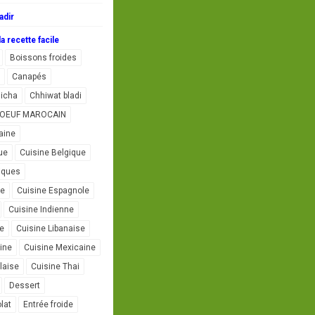
adir
a recette facile
Boissons froides
Canapés
icha
Chhiwat bladi
L'OEUF MAROCAIN
aine
ue
Cuisine Belgique
iques
se
Cuisine Espagnole
Cuisine Indienne
ne
Cuisine Libanaise
ine
Cuisine Mexicaine
laise
Cuisine Thai
Dessert
lat
Entrée froide