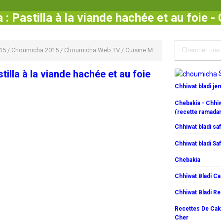
: Pastilla à la viande hachée et au foie 
15
/
Choumicha 2015
/
Choumicha Web TV
/
Cuisine Marocaine
/
pastilla
/
spéc
illa à la viande hachée et au foie
Chhiwat bladi j
Chebakia - Chhiw
(recette ramada
Chhiwat bladi saf
Chhiwat bladi Saf
Chebakia
Chhiwat Bladi C
Chhiwat Bladi R
Recettes De Cake
Cher