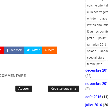
cuisine orienta
cuisines végét
entrée
glace
invités choumi
légumes confit
pizza
poulet
ramadan 2016
e
Facebook
Twitter
More
salade
sand
spécial stars
terrine paté
décembre 20
 COMMENTAIRE
(22)
novembre 20
Accueil
Recette suivante
(8)
août 2016
(11
juillet 2016
(26