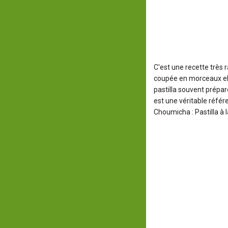
C'est une recette très 
coupée en morceaux ell
pastilla souvent prépa
est une véritable référ
Choumicha : Pastilla à 