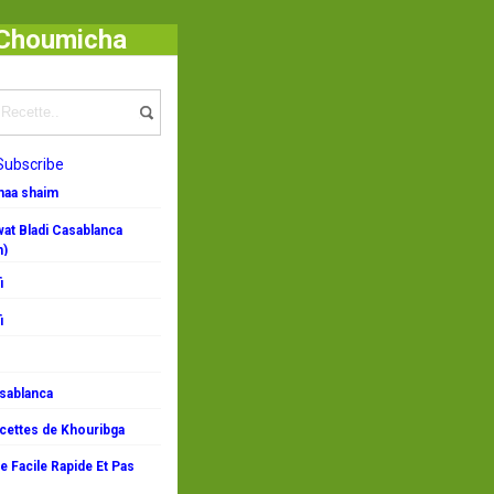
- Choumicha
ialité marocaine
/
Choumicha : Pastilla à la viande hachée et au foie
Subscribe
emaa shaim
at Bladi Casablanca
n)
i
i
asablanca
ecettes de Khouribga
 Facile Rapide Et Pas