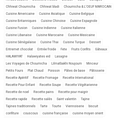
Chhiwat Choumicha
Chhiwat bladi
Choumicha & L'OEUF MAROCAIN
Cuisine Americaine
Cuisine Asiatique
Cuisine Belgique
Cuisine Britanniques
Cuisine Chinoise
Cuisine Espagnole
Cuisine Fusion
Cuisine Indienne
Cuisine Italienne
Cuisine Libanaise
Cuisine Marocaine
Cuisine Mexicaine
Cuisine Sénégalaise
Cuisine Thai
Cuisine Turque
Dessert
Entremet chocolat
Entrée froide
Fete
Fruits Confits
Gâteaux
HALAWIYAT
Halawiyates eid
Lasagne
Les Voyages de Choumicha
Lilmatbakhi Noujoum
Minceur
Petits Fours
Plat Chaud
Poisson
Pâtes de base
Pâtisserie
Recette Apéritif
Recette Fromage
Recette International
Recette Pour Enfant
Recette Soupe
Recette Végétarienne
Recette de noel
Recette pains
Recette pour maigrir
Recette rapide
Recette salés
Saint valentin
Tajine
Tajines traditionnels
Tarte
Tourte
Viennoiserie
biscuit
confiture
couscous
cuisine française
cuisine moyen orient