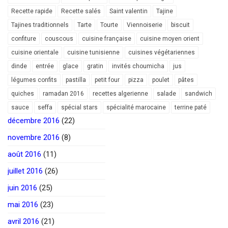
Recette rapide
Recette salés
Saint valentin
Tajine
Tajines traditionnels
Tarte
Tourte
Viennoiserie
biscuit
confiture
couscous
cuisine française
cuisine moyen orient
cuisine orientale
cuisine tunisienne
cuisines végétariennes
dinde
entrée
glace
gratin
invités choumicha
jus
légumes confits
pastilla
petit four
pizza
poulet
pâtes
quiches
ramadan 2016
recettes algerienne
salade
sandwich
sauce
seffa
spécial stars
spécialité marocaine
terrine paté
décembre 2016
(22)
novembre 2016
(8)
août 2016
(11)
juillet 2016
(26)
juin 2016
(25)
mai 2016
(23)
avril 2016
(21)