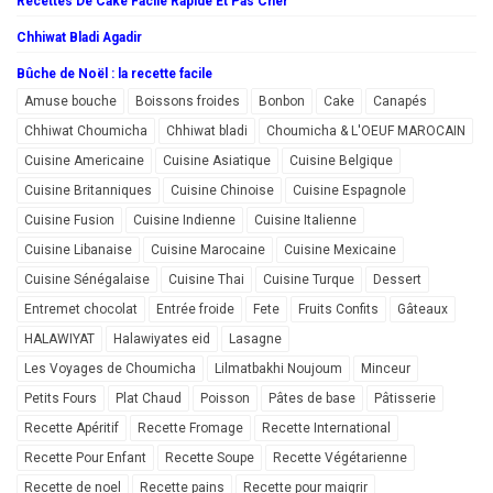
Recettes De Cake Facile Rapide Et Pas Cher
Chhiwat Bladi Agadir
Bûche de Noël : la recette facile
Amuse bouche
Boissons froides
Bonbon
Cake
Canapés
Chhiwat Choumicha
Chhiwat bladi
Choumicha & L'OEUF MAROCAIN
Cuisine Americaine
Cuisine Asiatique
Cuisine Belgique
Cuisine Britanniques
Cuisine Chinoise
Cuisine Espagnole
Cuisine Fusion
Cuisine Indienne
Cuisine Italienne
Cuisine Libanaise
Cuisine Marocaine
Cuisine Mexicaine
Cuisine Sénégalaise
Cuisine Thai
Cuisine Turque
Dessert
Entremet chocolat
Entrée froide
Fete
Fruits Confits
Gâteaux
HALAWIYAT
Halawiyates eid
Lasagne
Les Voyages de Choumicha
Lilmatbakhi Noujoum
Minceur
Petits Fours
Plat Chaud
Poisson
Pâtes de base
Pâtisserie
Recette Apéritif
Recette Fromage
Recette International
Recette Pour Enfant
Recette Soupe
Recette Végétarienne
Recette de noel
Recette pains
Recette pour maigrir