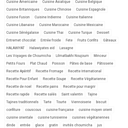
Cuisine Americaine
Cuisine Asiatique
Cuisine Belgique
Cuisine Britanniques
Cuisine Chinoise
Cuisine Espagnole
Cuisine Fusion
Cuisine Indienne
Cuisine Italienne
Cuisine Libanaise
Cuisine Marocaine
Cuisine Mexicaine
Cuisine Sénégalaise
Cuisine Thai
Cuisine Turque
Dessert
Entremet chocolat
Entrée froide
Fete
Fruits Confits
Gâteaux
HALAWIYAT
Halawiyates eid
Lasagne
Les Voyages de Choumicha
Lilmatbakhi Noujoum
Minceur
Petits Fours
Plat Chaud
Poisson
Pâtes de base
Pâtisserie
Recette Apéritif
Recette Fromage
Recette International
Recette Pour Enfant
Recette Soupe
Recette Végétarienne
Recette de noel
Recette pains
Recette pour maigrir
Recette rapide
Recette salés
Saint valentin
Tajine
Tajines traditionnels
Tarte
Tourte
Viennoiserie
biscuit
confiture
couscous
cuisine française
cuisine moyen orient
cuisine orientale
cuisine tunisienne
cuisines végétariennes
dinde
entrée
glace
gratin
invités choumicha
jus