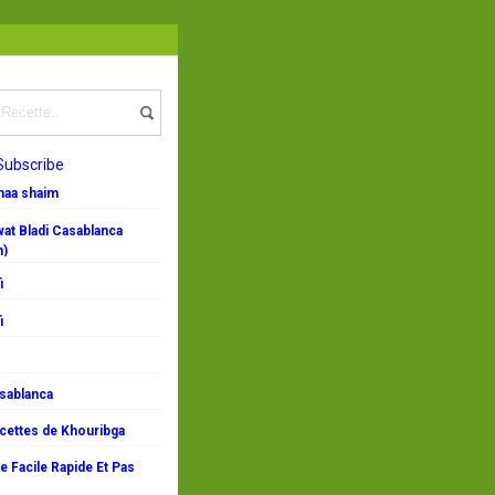
Subscribe
emaa shaim
at Bladi Casablanca
n)
i
i
asablanca
ecettes de Khouribga
 Facile Rapide Et Pas