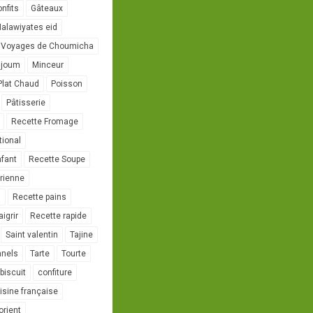
onfits
Gâteaux
alawiyates eid
 Voyages de Choumicha
ujoum
Minceur
Plat Chaud
Poisson
Pâtisserie
Recette Fromage
tional
nfant
Recette Soupe
rienne
l
Recette pains
igrir
Recette rapide
Saint valentin
Tajine
nnels
Tarte
Tourte
biscuit
confiture
isine française
orient