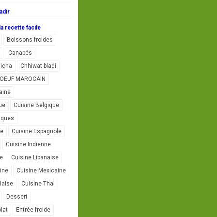
adir
a recette facile
Boissons froides
Canapés
icha
Chhiwat bladi
L'OEUF MAROCAIN
aine
ue
Cuisine Belgique
iques
se
Cuisine Espagnole
Cuisine Indienne
ne
Cuisine Libanaise
ine
Cuisine Mexicaine
laise
Cuisine Thai
Dessert
lat
Entrée froide