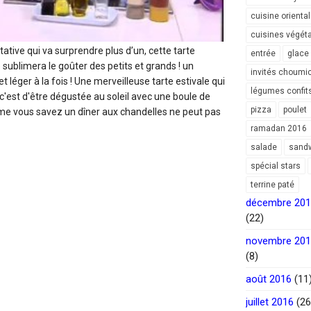
cuisine orienta
cuisines végét
tative qui va surprendre plus d’un, cette tarte
entrée
glace
sublimera le goûter des petits et grands ! un
invités choumi
et léger à la fois ! Une merveilleuse tarte estivale qui
légumes confit
c'est d'être dégustée au soleil avec une boule de
pizza
poulet
omme vous savez un dîner aux chandelles ne peut pas
ramadan 2016
salade
sand
spécial stars
terrine paté
décembre 20
(22)
novembre 20
(8)
août 2016
(11
juillet 2016
(26