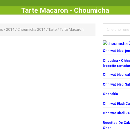
Tarte Macaron - Choumicha
es
/
2014
/
Choumicha 2014
/
Tarte
/
Tarte Macaron
Chhiwat bladi j
Chebakia - Chhiw
(recette ramada
Chhiwat bladi saf
Chhiwat bladi Saf
Chebakia
Chhiwat Bladi C
Chhiwat Bladi R
Recettes De Cake
Cher