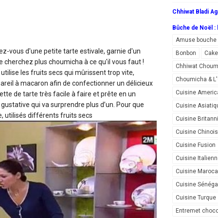
Chhiwat Bladi Ag
Bûche de Noël : l
Amuse bouche
ez-vous d'une petite tarte estivale, garnie d'un
Bonbon
Cake
 cherchez plus choumicha à ce qu'il vous faut !
Chhiwat Choum
ilise les fruits secs qui mûrissent trop vite,
Choumicha & 
eil à macaron afin de confectionner un délicieux
Cuisine Americ
te de tarte très facile à faire et prête en un
gustative qui va surprendre plus d’un. Pour que
Cuisine Asiatiq
e, utilisés différents fruits secs
Cuisine Britann
Cuisine Chinoi
Cuisine Fusion
Cuisine Italien
Cuisine Maroca
Cuisine Sénéga
Cuisine Turque
Entremet choco