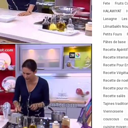
Fete
Fruits C
HALAWIYAT
H
Lasagne
Les
Lilmatbakhi No
Petits Fours
Pâtes de base
Recette Apéritif
Recette Interna
Recette Pour E
Recette Végéta
Recette de noe
Recette pour ma
Recette salés
Tajines traditio
Viennoiserie
couscous
cu
cuisine moyen 