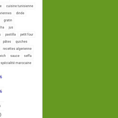
le
cuisine tunisienne
ariennes
dinde
gratin
cha
jus
s
pastilla
petit four
pâtes
quiches
recettes algerienne
wich
sauce
seffa
spécialité marocaine
16
16
)
)