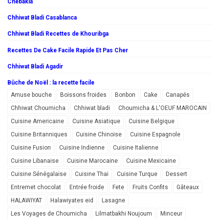
Chebakia
Chhiwat Bladi Casablanca
Chhiwat Bladi Recettes de Khouribga
Recettes De Cake Facile Rapide Et Pas Cher
Chhiwat Bladi Agadir
Bûche de Noël : la recette facile
Amuse bouche
Boissons froides
Bonbon
Cake
Canapés
Chhiwat Choumicha
Chhiwat bladi
Choumicha & L'OEUF MAROCAIN
Cuisine Americaine
Cuisine Asiatique
Cuisine Belgique
Cuisine Britanniques
Cuisine Chinoise
Cuisine Espagnole
Cuisine Fusion
Cuisine Indienne
Cuisine Italienne
Cuisine Libanaise
Cuisine Marocaine
Cuisine Mexicaine
Cuisine Sénégalaise
Cuisine Thai
Cuisine Turque
Dessert
Entremet chocolat
Entrée froide
Fete
Fruits Confits
Gâteaux
HALAWIYAT
Halawiyates eid
Lasagne
Les Voyages de Choumicha
Lilmatbakhi Noujoum
Minceur