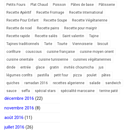
Petits Fours
Plat Chaud
Poisson
Pâtes de base
Pâtisserie
Recette Apéritif
Recette Fromage
Recette International
Recette Pour Enfant
Recette Soupe
Recette Végétarienne
Recette de noel
Recette pains
Recette pour maigrir
Recette rapide
Recette salés
Saint valentin
Tajine
Tajines traditionnels
Tarte
Tourte
Viennoiserie
biscuit
confiture
couscous
cuisine française
cuisine moyen orient
cuisine orientale
cuisine tunisienne
cuisines végétariennes
dinde
entrée
glace
gratin
invités choumicha
jus
légumes confits
pastilla
petit four
pizza
poulet
pâtes
quiches
ramadan 2016
recettes algerienne
salade
sandwich
sauce
seffa
spécial stars
spécialité marocaine
terrine paté
décembre 2016
(22)
novembre 2016
(8)
août 2016
(11)
juillet 2016
(26)