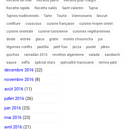
Recette de noel
Recette pains
Recette pour maigrir
Recette rapide
Recette salés
Saint valentin
Tajine
Tajines traditionnels
Tarte
Tourte
Viennoiserie
biscuit
confiture
couscous
cuisine française
cuisine moyen orient
cuisine orientale
cuisine tunisienne
cuisines végétariennes
dinde
entrée
glace
gratin
invités choumicha
jus
légumes confits
pastilla
petit four
pizza
poulet
pâtes
quiches
ramadan 2016
recettes algerienne
salade
sandwich
sauce
seffa
spécial stars
spécialité marocaine
terrine paté
décembre 2016
(22)
novembre 2016
(8)
août 2016
(11)
juillet 2016
(26)
juin 2016
(25)
mai 2016
(23)
avril 2016
(21)