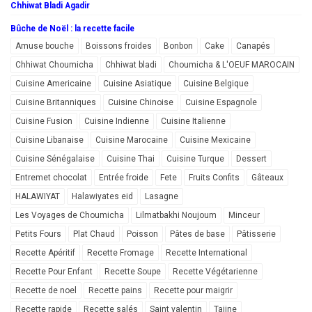
Chhiwat Bladi Agadir
Bûche de Noël : la recette facile
Amuse bouche
Boissons froides
Bonbon
Cake
Canapés
Chhiwat Choumicha
Chhiwat bladi
Choumicha & L'OEUF MAROCAIN
Cuisine Americaine
Cuisine Asiatique
Cuisine Belgique
Cuisine Britanniques
Cuisine Chinoise
Cuisine Espagnole
Cuisine Fusion
Cuisine Indienne
Cuisine Italienne
Cuisine Libanaise
Cuisine Marocaine
Cuisine Mexicaine
Cuisine Sénégalaise
Cuisine Thai
Cuisine Turque
Dessert
Entremet chocolat
Entrée froide
Fete
Fruits Confits
Gâteaux
HALAWIYAT
Halawiyates eid
Lasagne
Les Voyages de Choumicha
Lilmatbakhi Noujoum
Minceur
Petits Fours
Plat Chaud
Poisson
Pâtes de base
Pâtisserie
Recette Apéritif
Recette Fromage
Recette International
Recette Pour Enfant
Recette Soupe
Recette Végétarienne
Recette de noel
Recette pains
Recette pour maigrir
Recette rapide
Recette salés
Saint valentin
Tajine