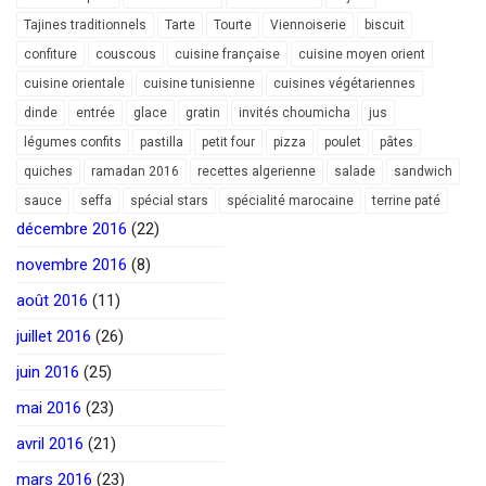
Tajines traditionnels
Tarte
Tourte
Viennoiserie
biscuit
confiture
couscous
cuisine française
cuisine moyen orient
cuisine orientale
cuisine tunisienne
cuisines végétariennes
dinde
entrée
glace
gratin
invités choumicha
jus
légumes confits
pastilla
petit four
pizza
poulet
pâtes
quiches
ramadan 2016
recettes algerienne
salade
sandwich
sauce
seffa
spécial stars
spécialité marocaine
terrine paté
décembre 2016
(22)
novembre 2016
(8)
août 2016
(11)
juillet 2016
(26)
juin 2016
(25)
mai 2016
(23)
avril 2016
(21)
mars 2016
(23)