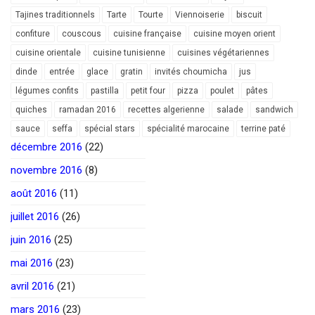
Tajines traditionnels
Tarte
Tourte
Viennoiserie
biscuit
confiture
couscous
cuisine française
cuisine moyen orient
cuisine orientale
cuisine tunisienne
cuisines végétariennes
dinde
entrée
glace
gratin
invités choumicha
jus
légumes confits
pastilla
petit four
pizza
poulet
pâtes
quiches
ramadan 2016
recettes algerienne
salade
sandwich
sauce
seffa
spécial stars
spécialité marocaine
terrine paté
décembre 2016
(22)
novembre 2016
(8)
août 2016
(11)
juillet 2016
(26)
juin 2016
(25)
mai 2016
(23)
avril 2016
(21)
mars 2016
(23)