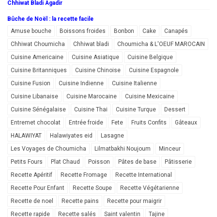
Chhiwat Bladi Agadir
Bûche de Noël : la recette facile
Amuse bouche
Boissons froides
Bonbon
Cake
Canapés
Chhiwat Choumicha
Chhiwat bladi
Choumicha & L'OEUF MAROCAIN
Cuisine Americaine
Cuisine Asiatique
Cuisine Belgique
Cuisine Britanniques
Cuisine Chinoise
Cuisine Espagnole
Cuisine Fusion
Cuisine Indienne
Cuisine Italienne
Cuisine Libanaise
Cuisine Marocaine
Cuisine Mexicaine
Cuisine Sénégalaise
Cuisine Thai
Cuisine Turque
Dessert
Entremet chocolat
Entrée froide
Fete
Fruits Confits
Gâteaux
HALAWIYAT
Halawiyates eid
Lasagne
Les Voyages de Choumicha
Lilmatbakhi Noujoum
Minceur
Petits Fours
Plat Chaud
Poisson
Pâtes de base
Pâtisserie
Recette Apéritif
Recette Fromage
Recette International
Recette Pour Enfant
Recette Soupe
Recette Végétarienne
Recette de noel
Recette pains
Recette pour maigrir
Recette rapide
Recette salés
Saint valentin
Tajine