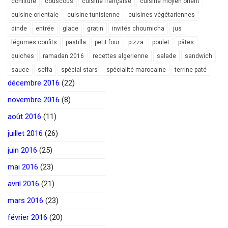
confiture
couscous
cuisine française
cuisine moyen orient
cuisine orientale
cuisine tunisienne
cuisines végétariennes
dinde
entrée
glace
gratin
invités choumicha
jus
légumes confits
pastilla
petit four
pizza
poulet
pâtes
quiches
ramadan 2016
recettes algerienne
salade
sandwich
sauce
seffa
spécial stars
spécialité marocaine
terrine paté
décembre 2016
(22)
novembre 2016
(8)
août 2016
(11)
juillet 2016
(26)
juin 2016
(25)
mai 2016
(23)
avril 2016
(21)
mars 2016
(23)
février 2016
(20)