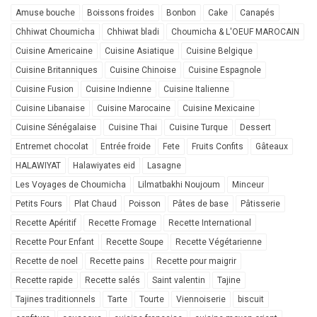
Amuse bouche
Boissons froides
Bonbon
Cake
Canapés
Chhiwat Choumicha
Chhiwat bladi
Choumicha & L'OEUF MAROCAIN
Cuisine Americaine
Cuisine Asiatique
Cuisine Belgique
Cuisine Britanniques
Cuisine Chinoise
Cuisine Espagnole
Cuisine Fusion
Cuisine Indienne
Cuisine Italienne
Cuisine Libanaise
Cuisine Marocaine
Cuisine Mexicaine
Cuisine Sénégalaise
Cuisine Thai
Cuisine Turque
Dessert
Entremet chocolat
Entrée froide
Fete
Fruits Confits
Gâteaux
HALAWIYAT
Halawiyates eid
Lasagne
Les Voyages de Choumicha
Lilmatbakhi Noujoum
Minceur
Petits Fours
Plat Chaud
Poisson
Pâtes de base
Pâtisserie
Recette Apéritif
Recette Fromage
Recette International
Recette Pour Enfant
Recette Soupe
Recette Végétarienne
Recette de noel
Recette pains
Recette pour maigrir
Recette rapide
Recette salés
Saint valentin
Tajine
Tajines traditionnels
Tarte
Tourte
Viennoiserie
biscuit