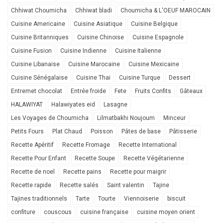
Chhiwat Choumicha
Chhiwat bladi
Choumicha & L'OEUF MAROCAIN
Cuisine Americaine
Cuisine Asiatique
Cuisine Belgique
Cuisine Britanniques
Cuisine Chinoise
Cuisine Espagnole
Cuisine Fusion
Cuisine Indienne
Cuisine Italienne
Cuisine Libanaise
Cuisine Marocaine
Cuisine Mexicaine
Cuisine Sénégalaise
Cuisine Thai
Cuisine Turque
Dessert
Entremet chocolat
Entrée froide
Fete
Fruits Confits
Gâteaux
HALAWIYAT
Halawiyates eid
Lasagne
Les Voyages de Choumicha
Lilmatbakhi Noujoum
Minceur
Petits Fours
Plat Chaud
Poisson
Pâtes de base
Pâtisserie
Recette Apéritif
Recette Fromage
Recette International
Recette Pour Enfant
Recette Soupe
Recette Végétarienne
Recette de noel
Recette pains
Recette pour maigrir
Recette rapide
Recette salés
Saint valentin
Tajine
Tajines traditionnels
Tarte
Tourte
Viennoiserie
biscuit
confiture
couscous
cuisine française
cuisine moyen orient