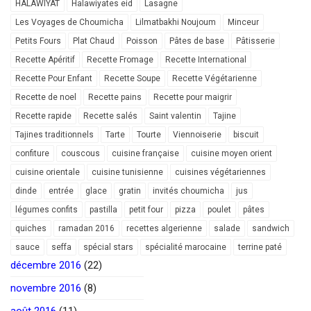
HALAWIYAT
Halawiyates eid
Lasagne
Les Voyages de Choumicha
Lilmatbakhi Noujoum
Minceur
Petits Fours
Plat Chaud
Poisson
Pâtes de base
Pâtisserie
Recette Apéritif
Recette Fromage
Recette International
Recette Pour Enfant
Recette Soupe
Recette Végétarienne
Recette de noel
Recette pains
Recette pour maigrir
Recette rapide
Recette salés
Saint valentin
Tajine
Tajines traditionnels
Tarte
Tourte
Viennoiserie
biscuit
confiture
couscous
cuisine française
cuisine moyen orient
cuisine orientale
cuisine tunisienne
cuisines végétariennes
dinde
entrée
glace
gratin
invités choumicha
jus
légumes confits
pastilla
petit four
pizza
poulet
pâtes
quiches
ramadan 2016
recettes algerienne
salade
sandwich
sauce
seffa
spécial stars
spécialité marocaine
terrine paté
décembre 2016
(22)
novembre 2016
(8)
août 2016
(11)