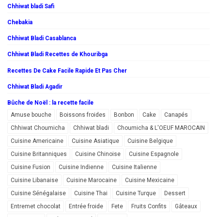
Chhiwat bladi Safi
Chebakia
Chhiwat Bladi Casablanca
Chhiwat Bladi Recettes de Khouribga
Recettes De Cake Facile Rapide Et Pas Cher
Chhiwat Bladi Agadir
Bûche de Noël : la recette facile
Amuse bouche
Boissons froides
Bonbon
Cake
Canapés
Chhiwat Choumicha
Chhiwat bladi
Choumicha & L'OEUF MAROCAIN
Cuisine Americaine
Cuisine Asiatique
Cuisine Belgique
Cuisine Britanniques
Cuisine Chinoise
Cuisine Espagnole
Cuisine Fusion
Cuisine Indienne
Cuisine Italienne
Cuisine Libanaise
Cuisine Marocaine
Cuisine Mexicaine
Cuisine Sénégalaise
Cuisine Thai
Cuisine Turque
Dessert
Entremet chocolat
Entrée froide
Fete
Fruits Confits
Gâteaux