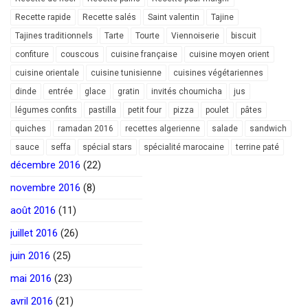
Recette rapide
Recette salés
Saint valentin
Tajine
Tajines traditionnels
Tarte
Tourte
Viennoiserie
biscuit
confiture
couscous
cuisine française
cuisine moyen orient
cuisine orientale
cuisine tunisienne
cuisines végétariennes
dinde
entrée
glace
gratin
invités choumicha
jus
légumes confits
pastilla
petit four
pizza
poulet
pâtes
quiches
ramadan 2016
recettes algerienne
salade
sandwich
sauce
seffa
spécial stars
spécialité marocaine
terrine paté
décembre 2016
(22)
novembre 2016
(8)
août 2016
(11)
juillet 2016
(26)
juin 2016
(25)
mai 2016
(23)
avril 2016
(21)