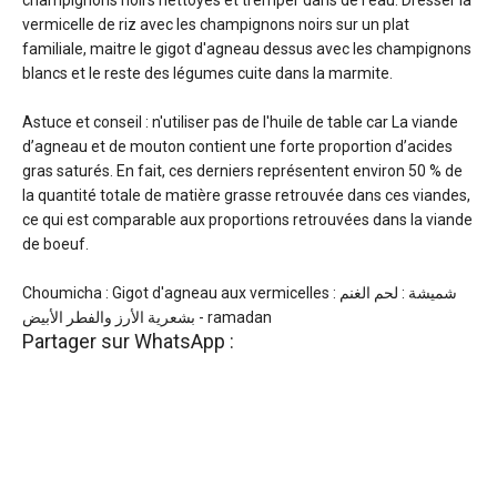
champignons noirs nettoyés et tremper dans de l'eau. Dresser la
vermicelle de riz avec les champignons noirs sur un plat
familiale, maitre le gigot d'agneau dessus avec les champignons
blancs et le reste des légumes cuite dans la marmite.
Astuce et conseil : n'utiliser pas de l'huile de table car La viande
d’agneau et de mouton contient une forte proportion d’acides
gras saturés. En fait, ces derniers représentent environ 50 % de
la quantité totale de matière grasse retrouvée dans ces viandes,
ce qui est comparable aux proportions retrouvées dans la viande
de boeuf.
Choumicha : Gigot d'agneau aux vermicelles : شميشة : لحم الغنم
بشعرية الأرز والفطر الأبيض - ramadan
Partager sur WhatsApp :