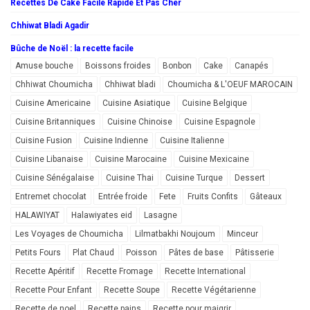
Recettes De Cake Facile Rapide Et Pas Cher
Chhiwat Bladi Agadir
Bûche de Noël : la recette facile
Amuse bouche
Boissons froides
Bonbon
Cake
Canapés
Chhiwat Choumicha
Chhiwat bladi
Choumicha & L'OEUF MAROCAIN
Cuisine Americaine
Cuisine Asiatique
Cuisine Belgique
Cuisine Britanniques
Cuisine Chinoise
Cuisine Espagnole
Cuisine Fusion
Cuisine Indienne
Cuisine Italienne
Cuisine Libanaise
Cuisine Marocaine
Cuisine Mexicaine
Cuisine Sénégalaise
Cuisine Thai
Cuisine Turque
Dessert
Entremet chocolat
Entrée froide
Fete
Fruits Confits
Gâteaux
HALAWIYAT
Halawiyates eid
Lasagne
Les Voyages de Choumicha
Lilmatbakhi Noujoum
Minceur
Petits Fours
Plat Chaud
Poisson
Pâtes de base
Pâtisserie
Recette Apéritif
Recette Fromage
Recette International
Recette Pour Enfant
Recette Soupe
Recette Végétarienne
Recette de noel
Recette pains
Recette pour maigrir