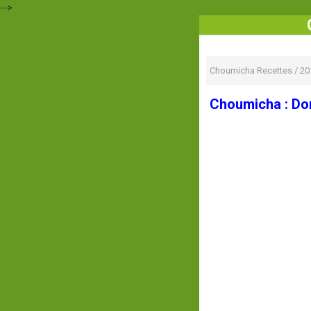
-->
Choumicha Recettes
/
20
Choumicha : Don