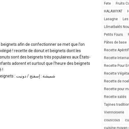
Fete
Fruits C
HALAWIYAT
H
Lasagne
Les
Lilmatbakhi No
Petits Fours
Pâtes de base
à beignets afin de confectionner se met que l’on
Recette Apéritif
vilégié ! recette de donut et beignets dont les
donuts sont des beignets très populaires aux États-
Recette Interna
nfants adorent et surtout que l'heure des beignets
Recette Pour E
 !
Recette Végéta
Choumicha : Donut et beignets : شميشة : إسفنج / دونيت
Recette de noe
Recette pour ma
Recette salés
Tajines traditio
Viennoiserie
couscous
cu
cuisine moyen 