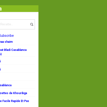
a
Subscribe
emaa shaim
at Bladi Casablanca
n)
i
i
asablanca
ecettes de Khouribga
 Facile Rapide Et Pas