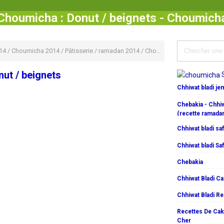
Choumicha : Donut / beignets - Choumich
14
/
Choumicha 2014
/
Pâtisserie
/
ramadan 2014
/
Choumicha : Donut / beignets
ut / beignets
Chhiwat bladi j
Chebakia - Chhiw
(recette ramada
Chhiwat bladi saf
Chhiwat bladi Saf
Chebakia
Chhiwat Bladi C
Chhiwat Bladi R
Recettes De Cake
Cher