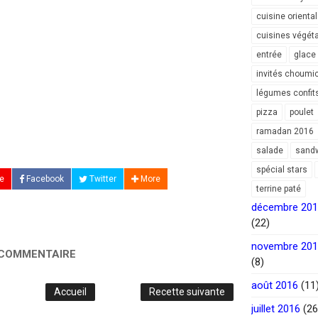
cuisine orienta
cuisines végét
entrée
glace
invités choumi
légumes confit
pizza
poulet
ramadan 2016
salade
sand
spécial stars
e
Facebook
Twitter
More
terrine paté
décembre 20
(22)
novembre 20
 COMMENTAIRE
(8)
août 2016
(11
Accueil
Recette suivante
juillet 2016
(26