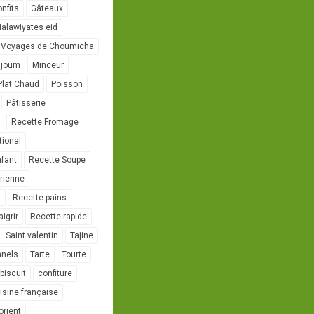
onfits
Gâteaux
alawiyates eid
 Voyages de Choumicha
ujoum
Minceur
Plat Chaud
Poisson
Pâtisserie
Recette Fromage
tional
nfant
Recette Soupe
rienne
l
Recette pains
igrir
Recette rapide
Saint valentin
Tajine
nnels
Tarte
Tourte
biscuit
confiture
isine française
orient