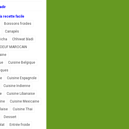
adir
a recette facile
Boissons froides
Canapés
icha
Chhiwat bladi
L'OEUF MAROCAIN
aine
ue
Cuisine Belgique
iques
se
Cuisine Espagnole
Cuisine Indienne
ne
Cuisine Libanaise
ine
Cuisine Mexicaine
laise
Cuisine Thai
Dessert
lat
Entrée froide