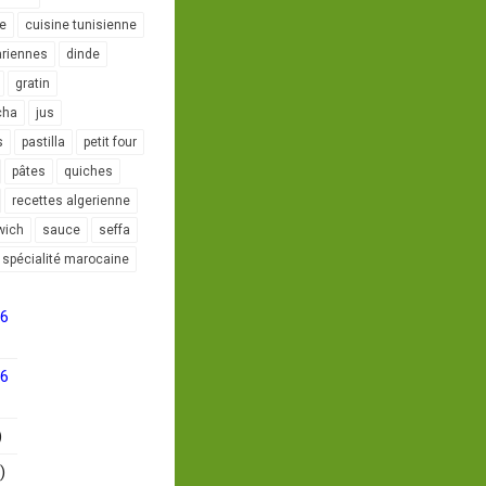
le
cuisine tunisienne
ariennes
dinde
gratin
cha
jus
s
pastilla
petit four
pâtes
quiches
recettes algerienne
wich
sauce
seffa
spécialité marocaine
16
16
)
)