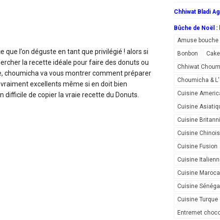
Chhiwat Bladi Ag
Bûche de Noël : l
Amuse bouche
e que l’on déguste en tant que privilégié ! alors si
Bonbon
Cake
ercher la recette idéale pour faire des donuts ou
Chhiwat Choum
lle, choumicha va vous montrer comment préparer
Choumicha & 
 vraiment excellents même si en doit bien
Cuisine Americ
n difficile de copier la vraie recette du Donuts.
Cuisine Asiatiq
Cuisine Britann
Cuisine Chinoi
Cuisine Fusion
Cuisine Italien
Cuisine Maroca
Cuisine Sénéga
Cuisine Turque
Entremet choco