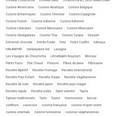
Chhiwat Choumicha
Chhiwat bladi
Choumicha & L'OEUF MAROCAIN
Cuisine Americaine
Cuisine Asiatique
Cuisine Belgique
Cuisine Britanniques
Cuisine Chinoise
Cuisine Espagnole
Cuisine Fusion
Cuisine Indienne
Cuisine Italienne
Cuisine Libanaise
Cuisine Marocaine
Cuisine Mexicaine
Cuisine Sénégalaise
Cuisine Thai
Cuisine Turque
Dessert
Entremet chocolat
Entrée froide
Fete
Fruits Confits
Gâteaux
HALAWIYAT
Halawiyates eid
Lasagne
Les Voyages de Choumicha
Lilmatbakhi Noujoum
Minceur
Petits Fours
Plat Chaud
Poisson
Pâtes de base
Pâtisserie
Recette Apéritif
Recette Fromage
Recette International
Recette Pour Enfant
Recette Soupe
Recette Végétarienne
Recette de noel
Recette pains
Recette pour maigrir
Recette rapide
Recette salés
Saint valentin
Tajine
Tajines traditionnels
Tarte
Tourte
Viennoiserie
biscuit
confiture
couscous
cuisine française
cuisine moyen orient
cuisine orientale
cuisine tunisienne
cuisines végétariennes