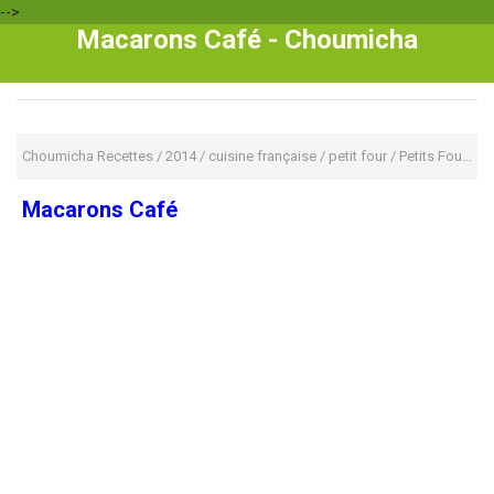
-->
Macarons Café - Choumicha
Choumicha Recettes
/
2014
/
cuisine française
/
petit four
/
Petits Fours
/
M
Macarons Café