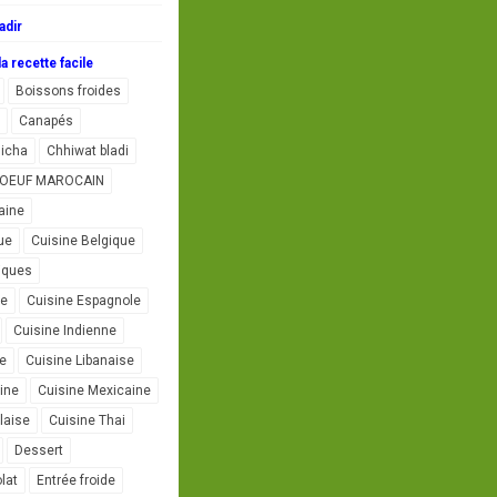
adir
a recette facile
Boissons froides
Canapés
icha
Chhiwat bladi
L'OEUF MAROCAIN
aine
ue
Cuisine Belgique
iques
se
Cuisine Espagnole
Cuisine Indienne
ne
Cuisine Libanaise
ine
Cuisine Mexicaine
laise
Cuisine Thai
Dessert
lat
Entrée froide