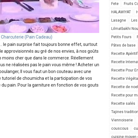
Fete
Fruits C
HALAWIYAT
H
Lasagne
Les
Lilmatbakhi No
Petits Fours
... le pain surprise fait toujours bonne effet, surtout
Pâtes de base
 le approvisionnés au gré de nos envies, à nos goûts
Recette Apéritif
 moins cher que dans le commerce. Réellement
Recette Interna
ous ne réalisées pas le pain vous même ! Acheter un
Recette Pour E
boulanger, Il vous faut un bon couteau avec une
 tutoriel de choumicha et la participation de vos
Recette Végéta
du pain. Pour la garniture en fonction de vos gouts
Recette de noe
Recette pour ma
Recette salés
Tajines traditio
Viennoiserie
couscous
cu
cuisine moyen 