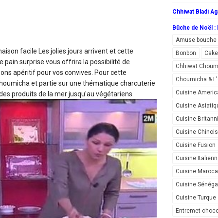
Chhiwat Bladi Ag
Bûche de Noël : l
Amuse bouche
maison facile
Les jolies jours arrivent et cette
Bonbon
Cake
 pain surprise vous offrira la possibilité de
Chhiwat Choum
ons apéritif pour vos convives. Pour cette
Choumicha & 
choumicha et partie sur une thématique charcuterie
Cuisine Americ
 des produits de la mer jusqu'au végétariens.
Cuisine Asiatiq
Cuisine Britann
Cuisine Chinoi
Cuisine Fusion
Cuisine Italien
Cuisine Maroca
Cuisine Sénéga
Cuisine Turque
Entremet choco