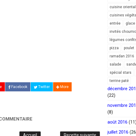
cuisine orienta
cuisines végét
entrée
glace
invités choumi
légumes confit
pizza
poulet
ramadan 2016
salade
sand
spécial stars
terrine paté
e
Facebook
Twitter
More
décembre 20
(22)
novembre 20
(8)
 COMMENTAIRE
août 2016
(11
juillet 2016
(26
Accueil
Recette suivante