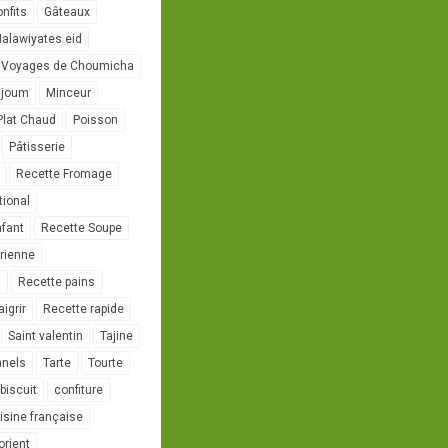
onfits
Gâteaux
alawiyates eid
 Voyages de Choumicha
ujoum
Minceur
Plat Chaud
Poisson
Pâtisserie
Recette Fromage
tional
nfant
Recette Soupe
rienne
l
Recette pains
igrir
Recette rapide
Saint valentin
Tajine
nnels
Tarte
Tourte
biscuit
confiture
isine française
orient