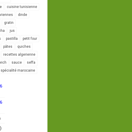
le
cuisine tunisienne
ariennes
dinde
gratin
cha
jus
s
pastilla
petit four
pâtes
quiches
recettes algerienne
wich
sauce
seffa
spécialité marocaine
16
16
)
)