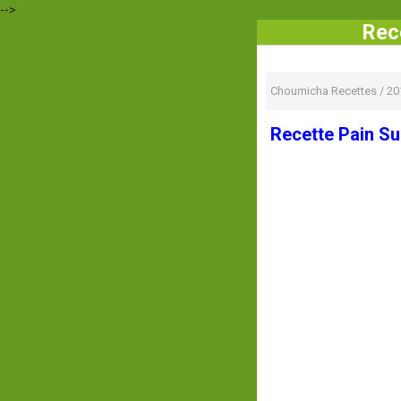
-->
Rec
Choumicha Recettes
/
20
Recette Pain Su