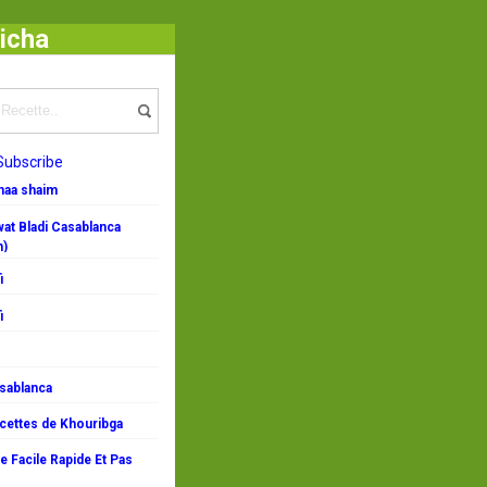
icha
Subscribe
emaa shaim
at Bladi Casablanca
n)
i
i
asablanca
ecettes de Khouribga
 Facile Rapide Et Pas