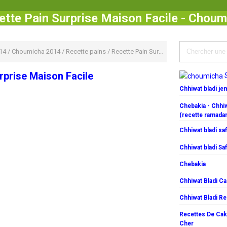
ette Pain Surprise Maison Facile - Choum
14
/
Choumicha 2014
/
Recette pains
/
Recette Pain Surprise Maison Facile
rprise Maison Facile
Chhiwat bladi j
Chebakia - Chhiw
(recette ramada
Chhiwat bladi saf
Chhiwat bladi Saf
Chebakia
Chhiwat Bladi C
Chhiwat Bladi R
Recettes De Cake
Cher