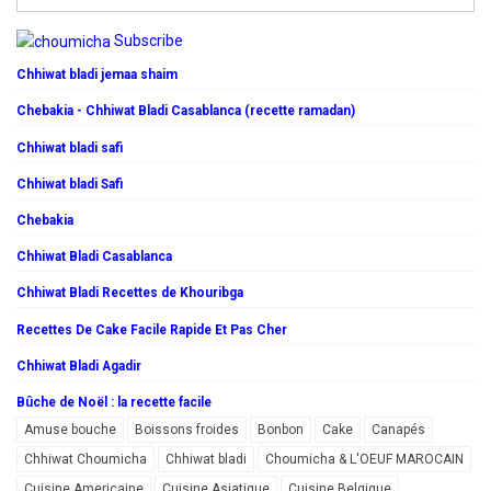
Subscribe
Chhiwat bladi jemaa shaim
Chebakia - Chhiwat Bladi Casablanca (recette ramadan)
Chhiwat bladi safi
Chhiwat bladi Safi
Chebakia
Chhiwat Bladi Casablanca
Chhiwat Bladi Recettes de Khouribga
Recettes De Cake Facile Rapide Et Pas Cher
Chhiwat Bladi Agadir
Bûche de Noël : la recette facile
Amuse bouche
Boissons froides
Bonbon
Cake
Canapés
Chhiwat Choumicha
Chhiwat bladi
Choumicha & L'OEUF MAROCAIN
Cuisine Americaine
Cuisine Asiatique
Cuisine Belgique