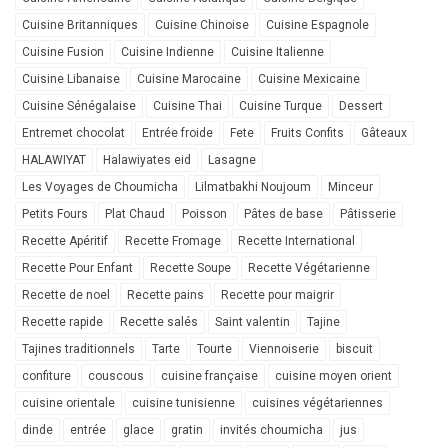
Cuisine Britanniques
Cuisine Chinoise
Cuisine Espagnole
Cuisine Fusion
Cuisine Indienne
Cuisine Italienne
Cuisine Libanaise
Cuisine Marocaine
Cuisine Mexicaine
Cuisine Sénégalaise
Cuisine Thai
Cuisine Turque
Dessert
Entremet chocolat
Entrée froide
Fete
Fruits Confits
Gâteaux
HALAWIYAT
Halawiyates eid
Lasagne
Les Voyages de Choumicha
Lilmatbakhi Noujoum
Minceur
Petits Fours
Plat Chaud
Poisson
Pâtes de base
Pâtisserie
Recette Apéritif
Recette Fromage
Recette International
Recette Pour Enfant
Recette Soupe
Recette Végétarienne
Recette de noel
Recette pains
Recette pour maigrir
Recette rapide
Recette salés
Saint valentin
Tajine
Tajines traditionnels
Tarte
Tourte
Viennoiserie
biscuit
confiture
couscous
cuisine française
cuisine moyen orient
cuisine orientale
cuisine tunisienne
cuisines végétariennes
dinde
entrée
glace
gratin
invités choumicha
jus