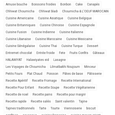
Amuse bouche
Boissons froides
Bonbon
Cake
Canapés
Chhiwat Choumicha
Chhiwat bladi
Choumicha & L'OEUF MAROCAIN
Cuisine Americaine
Cuisine Asiatique
Cuisine Belgique
Cuisine Britanniques
Cuisine Chinoise
Cuisine Espagnole
Cuisine Fusion
Cuisine Indienne
Cuisine Italienne
Cuisine Libanaise
Cuisine Marocaine
Cuisine Mexicaine
Cuisine Sénégalaise
Cuisine Thai
Cuisine Turque
Dessert
Entremet chocolat
Entrée froide
Fete
Fruits Confits
Gâteaux
HALAWIYAT
Halawiyates eid
Lasagne
Les Voyages de Choumicha
Lilmatbakhi Noujoum
Minceur
Petits Fours
Plat Chaud
Poisson
Pâtes de base
Pâtisserie
Recette Apéritif
Recette Fromage
Recette International
Recette Pour Enfant
Recette Soupe
Recette Végétarienne
Recette de noel
Recette pains
Recette pour maigrir
Recette rapide
Recette salés
Saint valentin
Tajine
Tajines traditionnels
Tarte
Tourte
Viennoiserie
biscuit