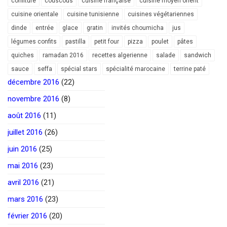
confiture
couscous
cuisine française
cuisine moyen orient
cuisine orientale
cuisine tunisienne
cuisines végétariennes
dinde
entrée
glace
gratin
invités choumicha
jus
légumes confits
pastilla
petit four
pizza
poulet
pâtes
quiches
ramadan 2016
recettes algerienne
salade
sandwich
sauce
seffa
spécial stars
spécialité marocaine
terrine paté
décembre 2016
(22)
novembre 2016
(8)
août 2016
(11)
juillet 2016
(26)
juin 2016
(25)
mai 2016
(23)
avril 2016
(21)
mars 2016
(23)
février 2016
(20)