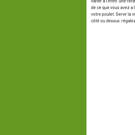
varier à l'infini. une r
de ce que vous avez a 
votre poulet. Servir la
côté ou dessus. régalez