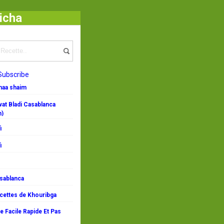
icha
Subscribe
emaa shaim
at Bladi Casablanca
n)
i
i
asablanca
ecettes de Khouribga
 Facile Rapide Et Pas