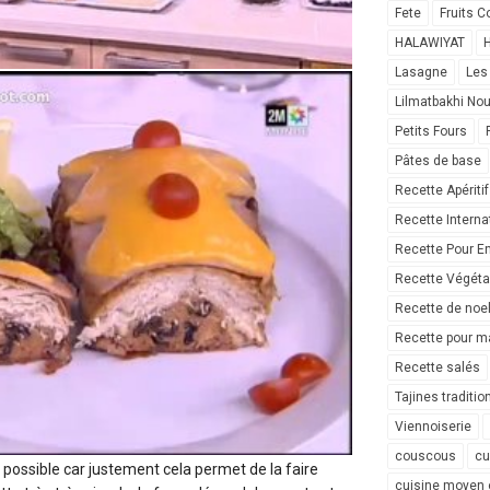
Fete
Fruits C
HALAWIYAT
H
Lasagne
Les
Lilmatbakhi No
Petits Fours
Pâtes de base
Recette Apéritif
Recette Interna
Recette Pour E
Recette Végéta
Recette de noe
Recette pour ma
Recette salés
Tajines traditio
Viennoiserie
couscous
cu
 possible car justement cela permet de la faire
cuisine moyen 