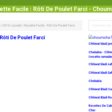
ette Facile : Rôti De Poulet Farci - Choum
/
2014
/
poulet
/
Recette Facile : Rôti De Poulet Farci
 Rôti De Poulet Farci
Chhiwat bladi j
Chebakia - Chhiw
(recette ramada
Chhiwat bladi saf
Chhiwat bladi Saf
Chebakia
Chhiwat Bladi C
Chhiwat Bladi R
Recettes De Cake
Cher