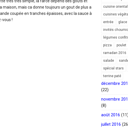
ecette très très simple, la farce dépend des gouts et
cuisine orienta
la maison, mais ca donne toujours un gout de plus a
 viande coupée en tranches épaisses, avec la sauce à
cuisines végét
-vous !
entrée
glace
invités choumi
légumes confit
pizza
poulet
ramadan 2016
salade
sand
spécial stars
terrine paté
décembre 20
(22)
novembre 20
(8)
août 2016
(11
juillet 2016
(26