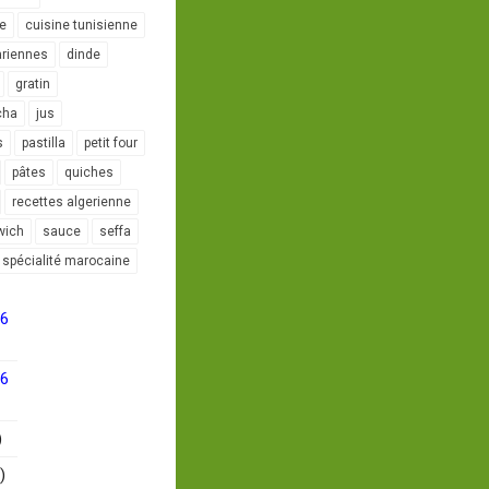
le
cuisine tunisienne
ariennes
dinde
gratin
cha
jus
s
pastilla
petit four
pâtes
quiches
recettes algerienne
wich
sauce
seffa
spécialité marocaine
16
16
)
)