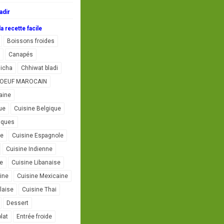
adir
a recette facile
Boissons froides
Canapés
icha
Chhiwat bladi
L'OEUF MAROCAIN
aine
ue
Cuisine Belgique
iques
se
Cuisine Espagnole
Cuisine Indienne
ne
Cuisine Libanaise
ine
Cuisine Mexicaine
laise
Cuisine Thai
Dessert
lat
Entrée froide