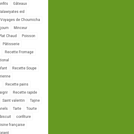
onfits
Gâteaux
alawiyates eid
 Voyages de Choumicha
ujoum
Minceur
Plat Chaud
Poisson
Pâtisserie
Recette Fromage
tional
nfant
Recette Soupe
rienne
l
Recette pains
igrir
Recette rapide
Saint valentin
Tajine
nnels
Tarte
Tourte
biscuit
confiture
isine française
orient