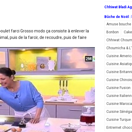
Chhiwat Bladi Ag
Bûche de Noël : l
Amuse bouche
poulet farci
Grosso modo ça consiste à enlever la
Bonbon
Cake
mal, puis de la farcir, de recoudre, puis de faire
Chhiwat Choum
Choumicha & 
Cuisine Americ
Cuisine Asiatiq
Cuisine Britann
Cuisine Chinoi
Cuisine Fusion
Cuisine Italien
Cuisine Maroca
Cuisine Sénéga
Cuisine Turque
Entremet choco