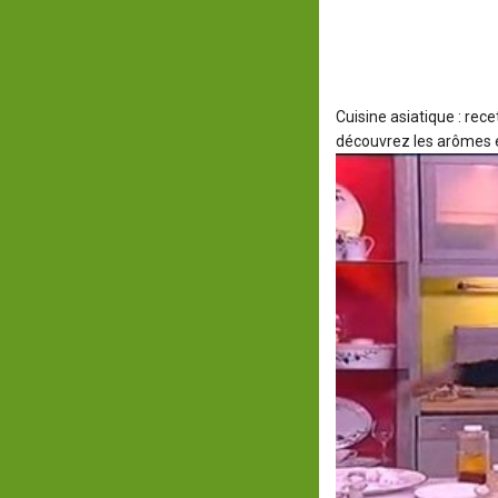
Cuisine asiatique : rec
découvrez les arômes et