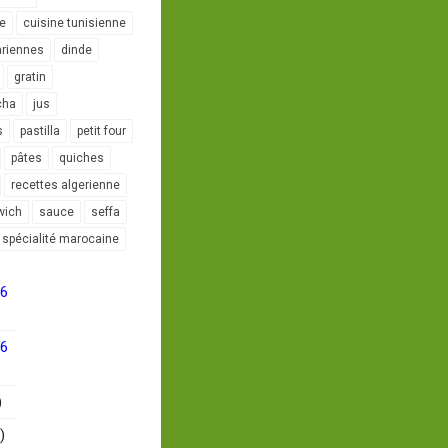
le
cuisine tunisienne
ariennes
dinde
gratin
cha
jus
s
pastilla
petit four
pâtes
quiches
recettes algerienne
wich
sauce
seffa
spécialité marocaine
16
16
)
)