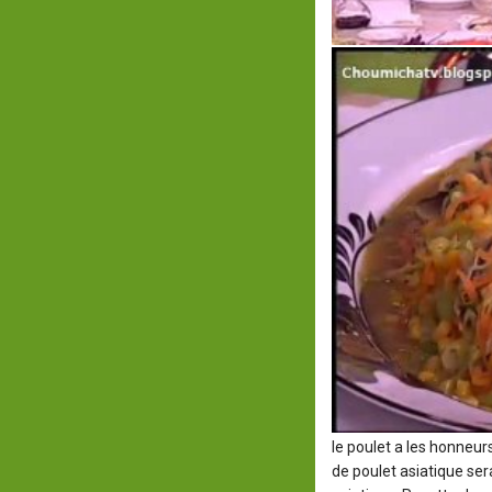
le poulet a les honneur
de poulet asiatique ser