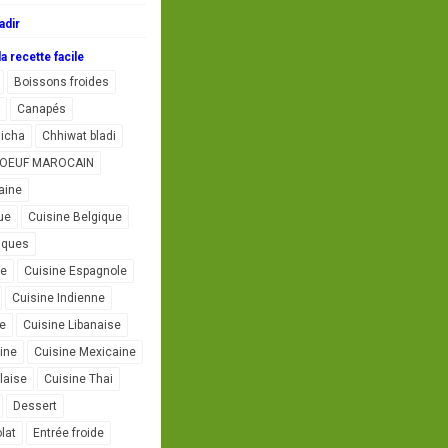
adir
a recette facile
Boissons froides
Canapés
icha
Chhiwat bladi
L'OEUF MAROCAIN
aine
ue
Cuisine Belgique
iques
se
Cuisine Espagnole
Cuisine Indienne
ne
Cuisine Libanaise
ine
Cuisine Mexicaine
laise
Cuisine Thai
Dessert
lat
Entrée froide