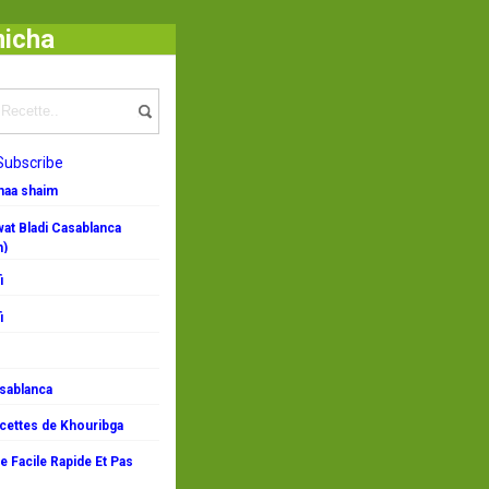
micha
Subscribe
emaa shaim
at Bladi Casablanca
n)
i
i
asablanca
ecettes de Khouribga
 Facile Rapide Et Pas