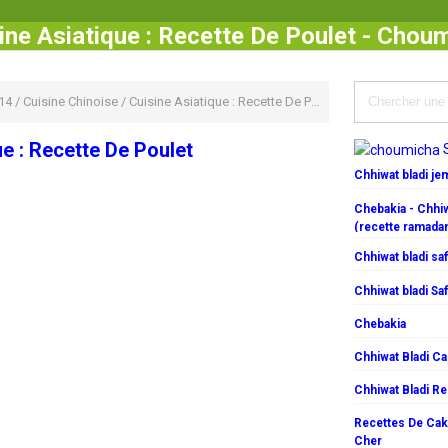
ine Asiatique : Recette De Poulet - Chou
14
/
Cuisine Chinoise
/
Cuisine Asiatique : Recette De Poulet
ue : Recette De Poulet
Chhiwat bladi j
Chebakia - Chhiw
(recette ramada
Chhiwat bladi saf
Chhiwat bladi Saf
Chebakia
Chhiwat Bladi C
Chhiwat Bladi R
Recettes De Cake
Cher