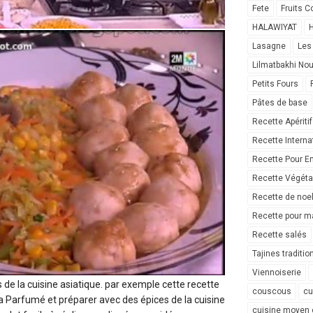
Fete
Fruits C
HALAWIYAT
H
Lasagne
Les
Lilmatbakhi No
Petits Fours
Pâtes de base
Recette Apéritif
Recette Interna
Recette Pour E
Recette Végéta
Recette de noe
Recette pour ma
Recette salés
Tajines traditio
Viennoiserie
s de la cuisine asiatique. par exemple cette recette
couscous
cu
a Parfumé et préparer avec des épices de la cuisine
cuisine moyen 