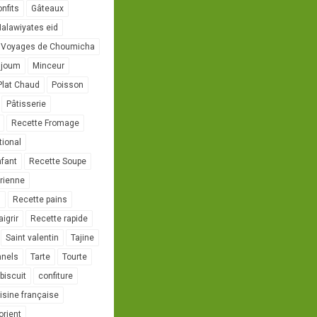
onfits
Gâteaux
alawiyates eid
 Voyages de Choumicha
ujoum
Minceur
Plat Chaud
Poisson
Pâtisserie
Recette Fromage
tional
nfant
Recette Soupe
rienne
l
Recette pains
igrir
Recette rapide
Saint valentin
Tajine
nnels
Tarte
Tourte
biscuit
confiture
isine française
orient