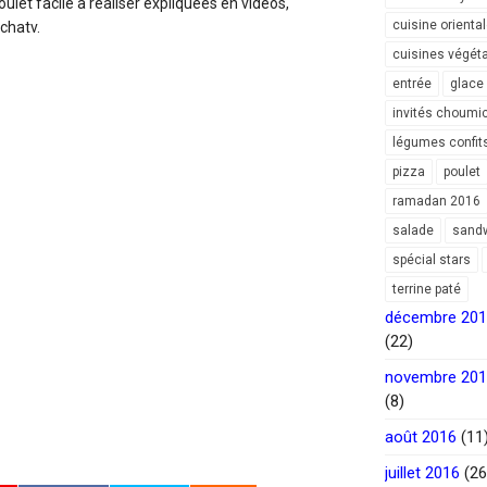
ulet facile à réaliser expliquées en vidéos,
cuisine orienta
chatv.
cuisines végét
entrée
glace
invités choumi
légumes confit
pizza
poulet
ramadan 2016
salade
sand
spécial stars
terrine paté
décembre 20
(22)
novembre 20
(8)
août 2016
(11
juillet 2016
(26