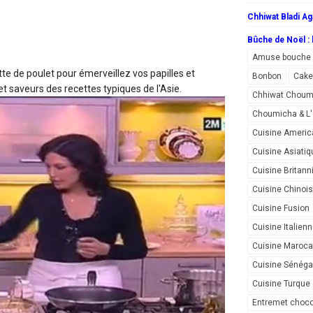
Chhiwat Bladi Ag
Bûche de Noël : l
Amuse bouche
ette de poulet
pour émerveillez vos papilles et
Bonbon
Cake
 saveurs des recettes typiques de l'Asie.
Chhiwat Choum
Choumicha & 
Cuisine Americ
Cuisine Asiatiq
Cuisine Britann
Cuisine Chinoi
Cuisine Fusion
Cuisine Italien
Cuisine Maroca
Cuisine Sénéga
Cuisine Turque
Entremet choco