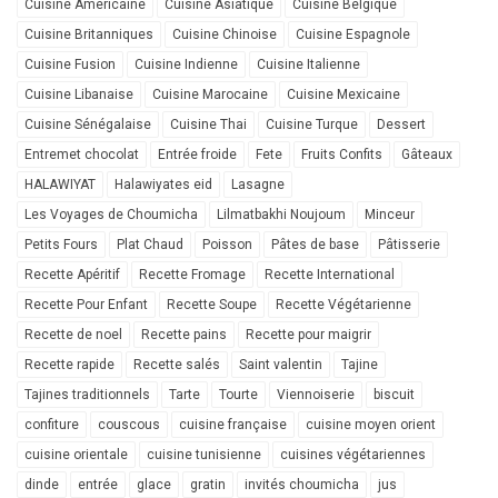
Cuisine Americaine
Cuisine Asiatique
Cuisine Belgique
Cuisine Britanniques
Cuisine Chinoise
Cuisine Espagnole
Cuisine Fusion
Cuisine Indienne
Cuisine Italienne
Cuisine Libanaise
Cuisine Marocaine
Cuisine Mexicaine
Cuisine Sénégalaise
Cuisine Thai
Cuisine Turque
Dessert
Entremet chocolat
Entrée froide
Fete
Fruits Confits
Gâteaux
HALAWIYAT
Halawiyates eid
Lasagne
Les Voyages de Choumicha
Lilmatbakhi Noujoum
Minceur
Petits Fours
Plat Chaud
Poisson
Pâtes de base
Pâtisserie
Recette Apéritif
Recette Fromage
Recette International
Recette Pour Enfant
Recette Soupe
Recette Végétarienne
Recette de noel
Recette pains
Recette pour maigrir
Recette rapide
Recette salés
Saint valentin
Tajine
Tajines traditionnels
Tarte
Tourte
Viennoiserie
biscuit
confiture
couscous
cuisine française
cuisine moyen orient
cuisine orientale
cuisine tunisienne
cuisines végétariennes
dinde
entrée
glace
gratin
invités choumicha
jus