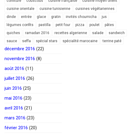
confiture
couscous
cuisine française
cuisine moyen orient
cuisine orientale
cuisine tunisienne
cuisines végétariennes
dinde
entrée
glace
gratin
invités choumicha
jus
légumes confits
pastilla
petit four
pizza
poulet
pâtes
quiches
ramadan 2016
recettes algerienne
salade
sandwich
sauce
seffa
spécial stars
spécialité marocaine
terrine paté
décembre 2016
(22)
novembre 2016
(8)
août 2016
(11)
juillet 2016
(26)
juin 2016
(25)
mai 2016
(23)
avril 2016
(21)
mars 2016
(23)
février 2016
(20)