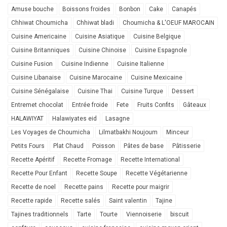
Amuse bouche
Boissons froides
Bonbon
Cake
Canapés
Chhiwat Choumicha
Chhiwat bladi
Choumicha & L'OEUF MAROCAIN
Cuisine Americaine
Cuisine Asiatique
Cuisine Belgique
Cuisine Britanniques
Cuisine Chinoise
Cuisine Espagnole
Cuisine Fusion
Cuisine Indienne
Cuisine Italienne
Cuisine Libanaise
Cuisine Marocaine
Cuisine Mexicaine
Cuisine Sénégalaise
Cuisine Thai
Cuisine Turque
Dessert
Entremet chocolat
Entrée froide
Fete
Fruits Confits
Gâteaux
HALAWIYAT
Halawiyates eid
Lasagne
Les Voyages de Choumicha
Lilmatbakhi Noujoum
Minceur
Petits Fours
Plat Chaud
Poisson
Pâtes de base
Pâtisserie
Recette Apéritif
Recette Fromage
Recette International
Recette Pour Enfant
Recette Soupe
Recette Végétarienne
Recette de noel
Recette pains
Recette pour maigrir
Recette rapide
Recette salés
Saint valentin
Tajine
Tajines traditionnels
Tarte
Tourte
Viennoiserie
biscuit