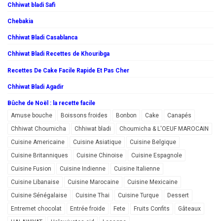
Chhiwat bladi Safi
Chebakia
Chhiwat Bladi Casablanca
Chhiwat Bladi Recettes de Khouribga
Recettes De Cake Facile Rapide Et Pas Cher
Chhiwat Bladi Agadir
Bûche de Noël : la recette facile
Amuse bouche
Boissons froides
Bonbon
Cake
Canapés
Chhiwat Choumicha
Chhiwat bladi
Choumicha & L'OEUF MAROCAIN
Cuisine Americaine
Cuisine Asiatique
Cuisine Belgique
Cuisine Britanniques
Cuisine Chinoise
Cuisine Espagnole
Cuisine Fusion
Cuisine Indienne
Cuisine Italienne
Cuisine Libanaise
Cuisine Marocaine
Cuisine Mexicaine
Cuisine Sénégalaise
Cuisine Thai
Cuisine Turque
Dessert
Entremet chocolat
Entrée froide
Fete
Fruits Confits
Gâteaux