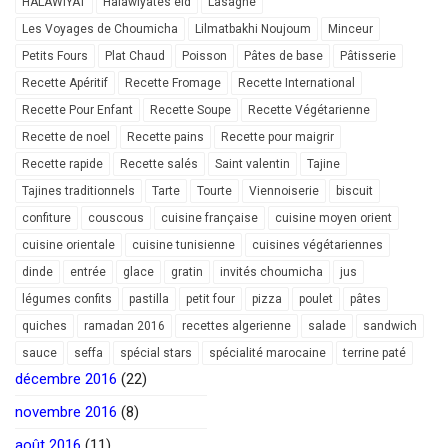
HALAWIYAT
Halawiyates eid
Lasagne
Les Voyages de Choumicha
Lilmatbakhi Noujoum
Minceur
Petits Fours
Plat Chaud
Poisson
Pâtes de base
Pâtisserie
Recette Apéritif
Recette Fromage
Recette International
Recette Pour Enfant
Recette Soupe
Recette Végétarienne
Recette de noel
Recette pains
Recette pour maigrir
Recette rapide
Recette salés
Saint valentin
Tajine
Tajines traditionnels
Tarte
Tourte
Viennoiserie
biscuit
confiture
couscous
cuisine française
cuisine moyen orient
cuisine orientale
cuisine tunisienne
cuisines végétariennes
dinde
entrée
glace
gratin
invités choumicha
jus
légumes confits
pastilla
petit four
pizza
poulet
pâtes
quiches
ramadan 2016
recettes algerienne
salade
sandwich
sauce
seffa
spécial stars
spécialité marocaine
terrine paté
décembre 2016
(22)
novembre 2016
(8)
août 2016
(11)