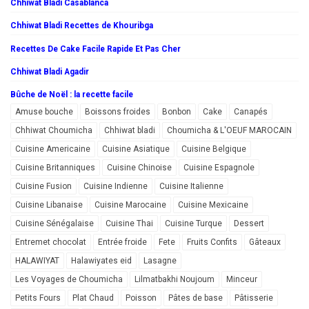
Chhiwat Bladi Casablanca
Chhiwat Bladi Recettes de Khouribga
Recettes De Cake Facile Rapide Et Pas Cher
Chhiwat Bladi Agadir
Bûche de Noël : la recette facile
Amuse bouche
Boissons froides
Bonbon
Cake
Canapés
Chhiwat Choumicha
Chhiwat bladi
Choumicha & L'OEUF MAROCAIN
Cuisine Americaine
Cuisine Asiatique
Cuisine Belgique
Cuisine Britanniques
Cuisine Chinoise
Cuisine Espagnole
Cuisine Fusion
Cuisine Indienne
Cuisine Italienne
Cuisine Libanaise
Cuisine Marocaine
Cuisine Mexicaine
Cuisine Sénégalaise
Cuisine Thai
Cuisine Turque
Dessert
Entremet chocolat
Entrée froide
Fete
Fruits Confits
Gâteaux
HALAWIYAT
Halawiyates eid
Lasagne
Les Voyages de Choumicha
Lilmatbakhi Noujoum
Minceur
Petits Fours
Plat Chaud
Poisson
Pâtes de base
Pâtisserie