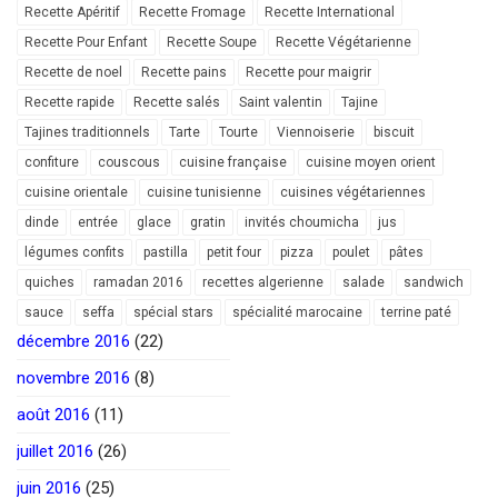
Recette Apéritif
Recette Fromage
Recette International
Recette Pour Enfant
Recette Soupe
Recette Végétarienne
Recette de noel
Recette pains
Recette pour maigrir
Recette rapide
Recette salés
Saint valentin
Tajine
Tajines traditionnels
Tarte
Tourte
Viennoiserie
biscuit
confiture
couscous
cuisine française
cuisine moyen orient
cuisine orientale
cuisine tunisienne
cuisines végétariennes
dinde
entrée
glace
gratin
invités choumicha
jus
légumes confits
pastilla
petit four
pizza
poulet
pâtes
quiches
ramadan 2016
recettes algerienne
salade
sandwich
sauce
seffa
spécial stars
spécialité marocaine
terrine paté
décembre 2016
(22)
novembre 2016
(8)
août 2016
(11)
juillet 2016
(26)
juin 2016
(25)