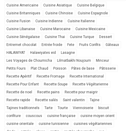
Cuisine Americaine
Cuisine Asiatique
Cuisine Belgique
Cuisine Britanniques
Cuisine Chinoise
Cuisine Espagnole
Cuisine Fusion
Cuisine Indienne
Cuisine Italienne
Cuisine Libanaise
Cuisine Marocaine
Cuisine Mexicaine
Cuisine Sénégalaise
Cuisine Thai
Cuisine Turque
Dessert
Entremet chocolat
Entrée froide
Fete
Fruits Confits
Gâteaux
HALAWIYAT
Halawiyates eid
Lasagne
Les Voyages de Choumicha
Lilmatbakhi Noujoum
Minceur
Petits Fours
Plat Chaud
Poisson
Pâtes de base
Pâtisserie
Recette Apéritif
Recette Fromage
Recette International
Recette Pour Enfant
Recette Soupe
Recette Végétarienne
Recette de noel
Recette pains
Recette pour maigrir
Recette rapide
Recette salés
Saint valentin
Tajine
Tajines traditionnels
Tarte
Tourte
Viennoiserie
biscuit
confiture
couscous
cuisine française
cuisine moyen orient
cuisine orientale
cuisine tunisienne
cuisines végétariennes