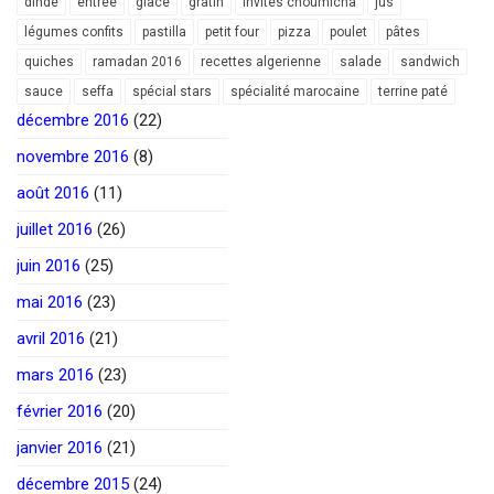
dinde
entrée
glace
gratin
invités choumicha
jus
légumes confits
pastilla
petit four
pizza
poulet
pâtes
quiches
ramadan 2016
recettes algerienne
salade
sandwich
sauce
seffa
spécial stars
spécialité marocaine
terrine paté
décembre 2016
(22)
novembre 2016
(8)
août 2016
(11)
juillet 2016
(26)
juin 2016
(25)
mai 2016
(23)
avril 2016
(21)
mars 2016
(23)
février 2016
(20)
janvier 2016
(21)
décembre 2015
(24)