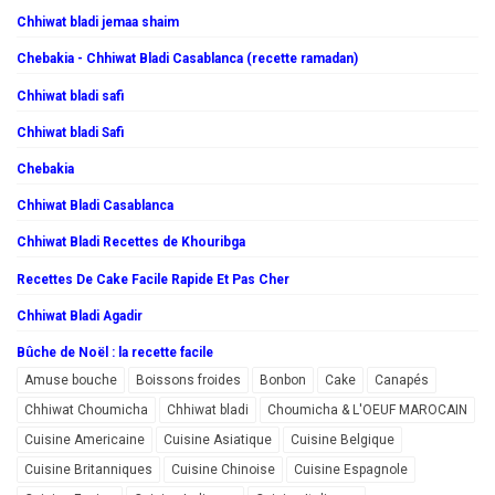
Chhiwat bladi jemaa shaim
Chebakia - Chhiwat Bladi Casablanca (recette ramadan)
Chhiwat bladi safi
Chhiwat bladi Safi
Chebakia
Chhiwat Bladi Casablanca
Chhiwat Bladi Recettes de Khouribga
Recettes De Cake Facile Rapide Et Pas Cher
Chhiwat Bladi Agadir
Bûche de Noël : la recette facile
Amuse bouche
Boissons froides
Bonbon
Cake
Canapés
Chhiwat Choumicha
Chhiwat bladi
Choumicha & L'OEUF MAROCAIN
Cuisine Americaine
Cuisine Asiatique
Cuisine Belgique
Cuisine Britanniques
Cuisine Chinoise
Cuisine Espagnole