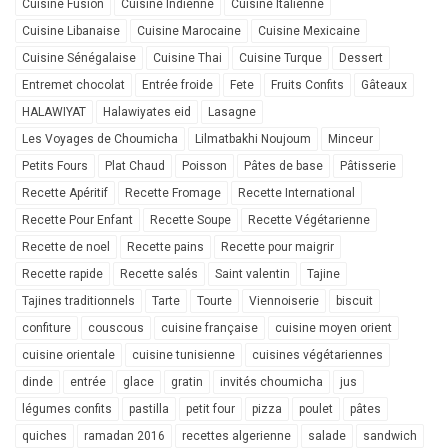
Cuisine Fusion
Cuisine Indienne
Cuisine Italienne
Cuisine Libanaise
Cuisine Marocaine
Cuisine Mexicaine
Cuisine Sénégalaise
Cuisine Thai
Cuisine Turque
Dessert
Entremet chocolat
Entrée froide
Fete
Fruits Confits
Gâteaux
HALAWIYAT
Halawiyates eid
Lasagne
Les Voyages de Choumicha
Lilmatbakhi Noujoum
Minceur
Petits Fours
Plat Chaud
Poisson
Pâtes de base
Pâtisserie
Recette Apéritif
Recette Fromage
Recette International
Recette Pour Enfant
Recette Soupe
Recette Végétarienne
Recette de noel
Recette pains
Recette pour maigrir
Recette rapide
Recette salés
Saint valentin
Tajine
Tajines traditionnels
Tarte
Tourte
Viennoiserie
biscuit
confiture
couscous
cuisine française
cuisine moyen orient
cuisine orientale
cuisine tunisienne
cuisines végétariennes
dinde
entrée
glace
gratin
invités choumicha
jus
légumes confits
pastilla
petit four
pizza
poulet
pâtes
quiches
ramadan 2016
recettes algerienne
salade
sandwich