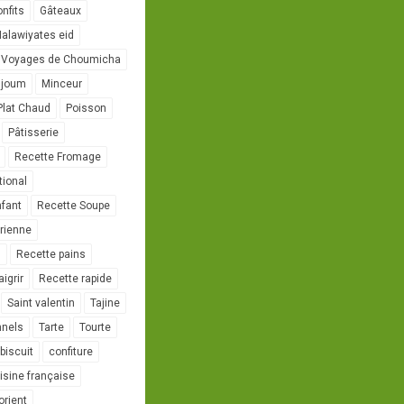
onfits
Gâteaux
alawiyates eid
 Voyages de Choumicha
ujoum
Minceur
Plat Chaud
Poisson
Pâtisserie
Recette Fromage
tional
nfant
Recette Soupe
rienne
l
Recette pains
igrir
Recette rapide
Saint valentin
Tajine
nnels
Tarte
Tourte
biscuit
confiture
isine française
orient