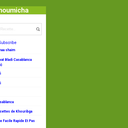
Choumicha
Subscribe
emaa shaim
at Bladi Casablanca
n)
i
i
asablanca
ecettes de Khouribga
 Facile Rapide Et Pas