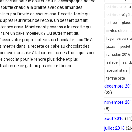
at Parfait pour le goûter de 4 h, accompagné de thé
cuisine orienta
n soufflé chaud à la praline avec des amandes
liser par l'invité de choumicha. Recette facile qui
cuisines végét
s après leur retour de l’école, Un dessert parfait
entrée
glace
er ses amis. Maintenant passons à la recette qui
invités choumi
aire un cake moelleux ? Où autrement dit,
légumes confit
ussir votre propre gateau au chocolat et soufflé à
z mettre dans la recette de cake au chocolat des
pizza
poulet
r avoir un cake à la banane ou des fruits que vous
ramadan 2016
 chocolat pour le rendre plus riche et plus
salade
sand
lisation de ce gateau pas cher et bonne
spécial stars
terrine paté
décembre 20
(22)
novembre 20
(8)
août 2016
(11
juillet 2016
(26