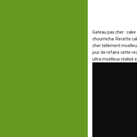
Gateau pas cher : cake 
choumicha. Recette cak
cher tellement moelle
jour de refaire cette r
ultra moelleux réalisé