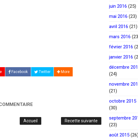
juin 2016
(25)
mai 2016
(23)
avril 2016
(21)
mars 2016
(23
février 2016
(2
janvier 2016
(2
décembre 20
e
Facebook
Twitter
More
(24)
novembre 20
(21)
octobre 2015
 COMMENTAIRE
(30)
septembre 20
Accueil
Recette suivante
(23)
août 2015
(26