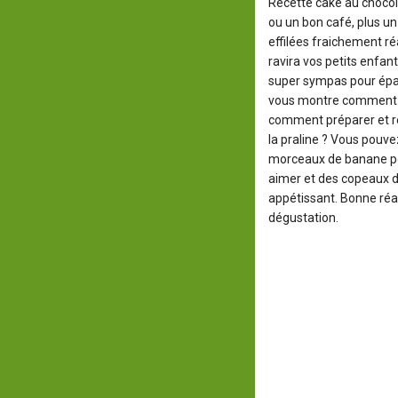
Recette cake au chocol
ou un bon café, plus u
effilées fraichement réa
ravira vos petits enfant
super sympas pour épat
vous montre comment f
comment préparer et ré
la praline ? Vous pouve
morceaux de banane pou
aimer et des copeaux de
appétissant. Bonne réa
dégustation.