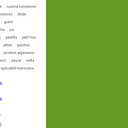
le
cuisine tunisienne
ariennes
dinde
gratin
cha
jus
s
pastilla
petit four
pâtes
quiches
recettes algerienne
wich
sauce
seffa
spécialité marocaine
16
16
)
)