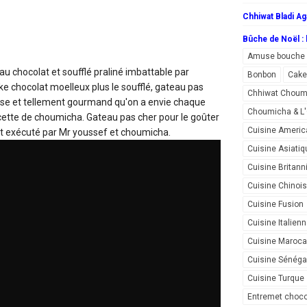
Chhiwat Bladi Ag
Bûche de Noël : l
Amuse bouche
au chocolat et soufflé praliné imbattable
par
Bonbon
Cake
e chocolat moelleux plus le soufflé, gateau pas
Chhiwat Choum
use et tellement gourmand qu'on a envie chaque
Choumicha & 
ecette de choumicha. Gateau pas cher pour le goûter
Cuisine Americ
 et exécuté par Mr youssef et choumicha.
Cuisine Asiatiq
Cuisine Britann
Cuisine Chinoi
Cuisine Fusion
Cuisine Italien
Cuisine Maroca
Cuisine Sénéga
Cuisine Turque
Entremet choco