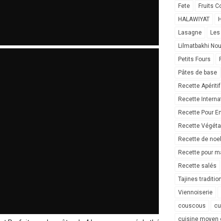
Fete
Fruits C
HALAWIYAT
H
Lasagne
Les
Lilmatbakhi No
Petits Fours
Pâtes de base
Recette Apéritif
Recette Interna
Recette Pour E
Recette Végéta
Recette de noe
Recette pour ma
Recette salés
Tajines traditio
Viennoiserie
couscous
cu
cuisine moyen 