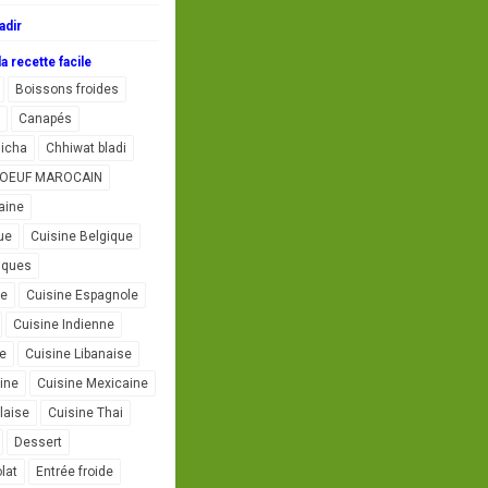
adir
a recette facile
Boissons froides
Canapés
icha
Chhiwat bladi
L'OEUF MAROCAIN
aine
ue
Cuisine Belgique
iques
se
Cuisine Espagnole
Cuisine Indienne
ne
Cuisine Libanaise
ine
Cuisine Mexicaine
laise
Cuisine Thai
Dessert
lat
Entrée froide