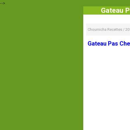
-->
Gateau P
Choumicha Recettes
/
20
Gateau Pas Cher