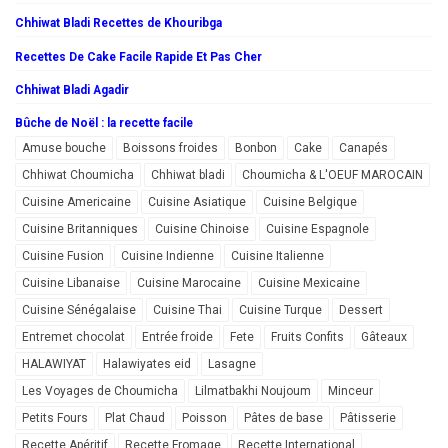
Chhiwat Bladi Recettes de Khouribga
Recettes De Cake Facile Rapide Et Pas Cher
Chhiwat Bladi Agadir
Bûche de Noël : la recette facile
Amuse bouche
Boissons froides
Bonbon
Cake
Canapés
Chhiwat Choumicha
Chhiwat bladi
Choumicha & L'OEUF MAROCAIN
Cuisine Americaine
Cuisine Asiatique
Cuisine Belgique
Cuisine Britanniques
Cuisine Chinoise
Cuisine Espagnole
Cuisine Fusion
Cuisine Indienne
Cuisine Italienne
Cuisine Libanaise
Cuisine Marocaine
Cuisine Mexicaine
Cuisine Sénégalaise
Cuisine Thai
Cuisine Turque
Dessert
Entremet chocolat
Entrée froide
Fete
Fruits Confits
Gâteaux
HALAWIYAT
Halawiyates eid
Lasagne
Les Voyages de Choumicha
Lilmatbakhi Noujoum
Minceur
Petits Fours
Plat Chaud
Poisson
Pâtes de base
Pâtisserie
Recette Apéritif
Recette Fromage
Recette International