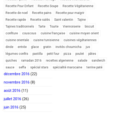
Recette Pour Enfant
Recette Soupe
Recette Végétarienne
Recette de noel
Recette pains
Recette pour maigrir
Recette rapide
Recette salés
Saint valentin
Tajine
Tajines traditionnels
Tarte
Tourte
Viennoiserie
biscuit
confiture
couscous
cuisine française
cuisine moyen orient
cuisine orientale
cuisine tunisienne
cuisines végétariennes
dinde
entrée
glace
gratin
invités choumicha
jus
légumes confits
pastilla
petit four
pizza
poulet
pâtes
quiches
ramadan 2016
recettes algerienne
salade
sandwich
sauce
seffa
spécial stars
spécialité marocaine
terrine paté
décembre 2016
(22)
novembre 2016
(8)
août 2016
(11)
juillet 2016
(26)
juin 2016
(25)