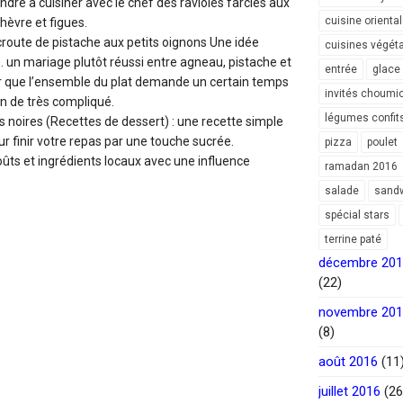
ndre à cuisiner avec le chef des ravioles farcies aux
cuisine orienta
èvre et figues.
croute de pistache aux petits oignons Une idée
cuisines végét
. un mariage plutôt réussi entre agneau, pistache et
entrée
glace
r que l’ensemble du plat demande un certain temps
invités choumi
en de très compliqué.
légumes confit
s noires (Recettes de dessert) : une recette simple
ur finir votre repas par une touche sucrée.
pizza
poulet
ûts et ingrédients locaux avec une influence
ramadan 2016
salade
sand
spécial stars
terrine paté
décembre 20
(22)
novembre 20
(8)
août 2016
(11
juillet 2016
(26