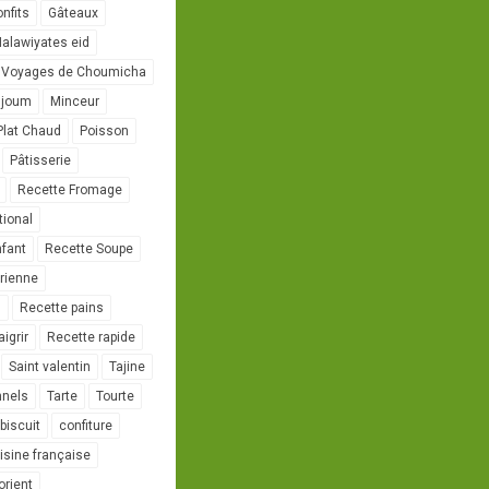
onfits
Gâteaux
alawiyates eid
 Voyages de Choumicha
ujoum
Minceur
Plat Chaud
Poisson
Pâtisserie
Recette Fromage
tional
nfant
Recette Soupe
rienne
l
Recette pains
igrir
Recette rapide
Saint valentin
Tajine
nnels
Tarte
Tourte
biscuit
confiture
isine française
orient