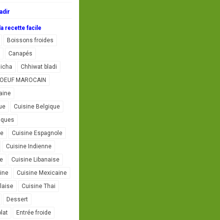
adir
a recette facile
Boissons froides
Canapés
icha
Chhiwat bladi
L'OEUF MAROCAIN
aine
ue
Cuisine Belgique
iques
se
Cuisine Espagnole
Cuisine Indienne
ne
Cuisine Libanaise
ine
Cuisine Mexicaine
laise
Cuisine Thai
Dessert
lat
Entrée froide