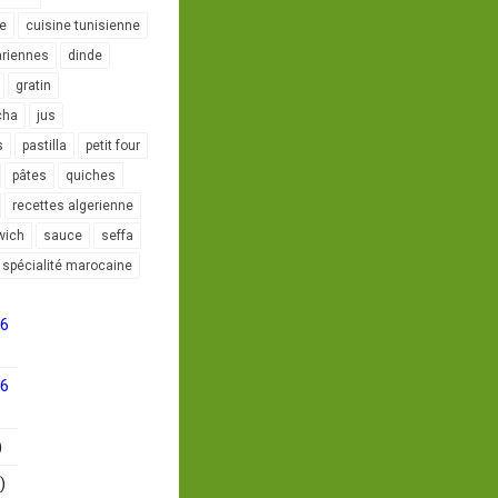
le
cuisine tunisienne
ariennes
dinde
gratin
cha
jus
s
pastilla
petit four
pâtes
quiches
recettes algerienne
wich
sauce
seffa
spécialité marocaine
16
16
)
)