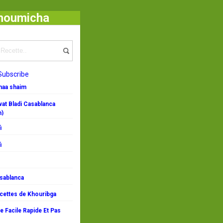
Choumicha
Subscribe
emaa shaim
at Bladi Casablanca
n)
i
i
asablanca
ecettes de Khouribga
 Facile Rapide Et Pas