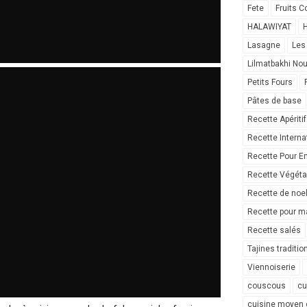
Fete
Fruits C
HALAWIYAT
H
Lasagne
Les
Lilmatbakhi No
Petits Fours
Pâtes de base
Recette Apéritif
Recette Interna
Recette Pour E
Recette Végéta
Recette de noe
Recette pour ma
Recette salés
Tajines traditio
Viennoiserie
couscous
cu
cuisine moyen 