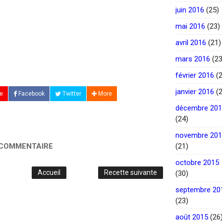
juin 2016
(25)
mai 2016
(23)
avril 2016
(21)
mars 2016
(23
février 2016
(2
janvier 2016
(2
e
Facebook
Twitter
More
décembre 20
(24)
novembre 20
 COMMENTAIRE
(21)
octobre 2015
Accueil
Recette suivante
(30)
septembre 20
(23)
août 2015
(26