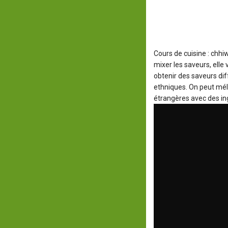
Cours de cuisine : chhi
mixer les saveurs, elle
obtenir des saveurs dif
ethniques. On peut méla
étrangères avec des in