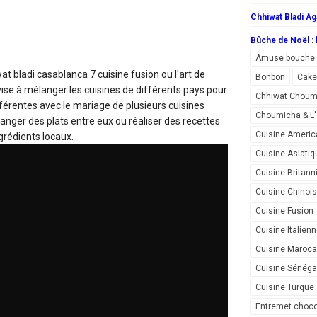
Chhiwat Bladi Ag
Bûche de Noël : l
Amuse bouche
wat bladi casablanca 7
cuisine fusion ou l'art de
Bonbon
Cake
 vise à mélanger les cuisines de différents pays pour
Chhiwat Choum
férentes avec le mariage de plusieurs cuisines
Choumicha & 
nger des plats entre eux ou réaliser des recettes
Cuisine Americ
grédients locaux.
Cuisine Asiatiq
Cuisine Britann
Cuisine Chinoi
Cuisine Fusion
Cuisine Italien
Cuisine Maroca
Cuisine Sénéga
Cuisine Turque
Entremet choco