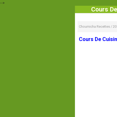
-->
Cours De
Choumicha Recettes
/
20
Cours De Cuisin