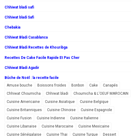
Chhiwat bladi safi
Chhiwat bladi Safi
Chebakia
Chhiwat Bladi Casablanca
Chhiwat Bladi Recettes de Khouribga
Recettes De Cake Facile Rapide Et Pas Cher
Chhiwat Bladi Agadir
Bûche de Noël : la recette facile
Amuse bouche
Boissons froides
Bonbon
Cake
Canapés
Chhiwat Choumicha
Chhiwat bladi
Choumicha & L'OEUF MAROCAIN
Cuisine Americaine
Cuisine Asiatique
Cuisine Belgique
Cuisine Britanniques
Cuisine Chinoise
Cuisine Espagnole
Cuisine Fusion
Cuisine Indienne
Cuisine Italienne
Cuisine Libanaise
Cuisine Marocaine
Cuisine Mexicaine
Cuisine Sénégalaise
Cuisine Thai
Cuisine Turque
Dessert