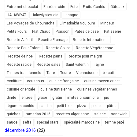
Entremet chocolat
Entrée froide
Fete
Fruits Confits
Gâteaux
HALAWIYAT
Halawiyates eid
Lasagne
Les Voyages de Choumicha
Lilmatbakhi Noujoum
Minceur
Petits Fours
Plat Chaud
Poisson
Pâtes de base
Pâtisserie
Recette Apéritif
Recette Fromage
Recette International
Recette Pour Enfant
Recette Soupe
Recette Végétarienne
Recette de noel
Recette pains
Recette pour maigrir
Recette rapide
Recette salés
Saint valentin
Tajine
Tajines traditionnels
Tarte
Tourte
Viennoiserie
biscuit
confiture
couscous
cuisine française
cuisine moyen orient
cuisine orientale
cuisine tunisienne
cuisines végétariennes
dinde
entrée
glace
gratin
invités choumicha
jus
légumes confits
pastilla
petit four
pizza
poulet
pâtes
quiches
ramadan 2016
recettes algerienne
salade
sandwich
sauce
seffa
spécial stars
spécialité marocaine
terrine paté
décembre 2016
(22)