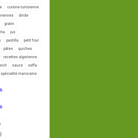
le
cuisine tunisienne
ariennes
dinde
gratin
cha
jus
s
pastilla
petit four
pâtes
quiches
recettes algerienne
wich
sauce
seffa
spécialité marocaine
16
16
)
)