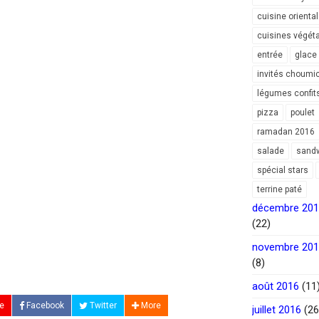
cuisine orienta
cuisines végét
entrée
glace
invités choumi
légumes confit
pizza
poulet
ramadan 2016
salade
sand
spécial stars
terrine paté
décembre 20
(22)
novembre 20
(8)
août 2016
(11
e
Facebook
Twitter
More
juillet 2016
(26