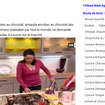
Chhiwat Bladi Ag
Bûche de Noël : l
Amuse bouche
chées au chocolat, amande
enrober au chocolat des
Bonbon
Cake
ement réalisable par tout le monde, ne demande
Chhiwat Choum
iciles à trouver sur le marché.
Choumicha & 
Cuisine Americ
Cuisine Asiatiq
Cuisine Britann
Cuisine Chinoi
Cuisine Fusion
Cuisine Italien
Cuisine Maroca
Cuisine Sénéga
Cuisine Turque
Entremet choco