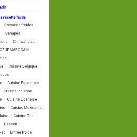
adir
a recette facile
Boissons froides
Canapés
icha
Chhiwat bladi
L'OEUF MAROCAIN
aine
ue
Cuisine Belgique
iques
se
Cuisine Espagnole
Cuisine Indienne
ne
Cuisine Libanaise
ine
Cuisine Mexicaine
laise
Cuisine Thai
Dessert
lat
Entrée froide