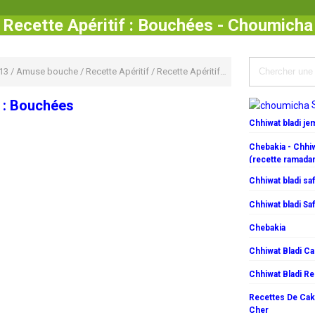
Recette Apéritif : Bouchées - Choumicha
13
/
Amuse bouche
/
Recette Apéritif
/
Recette Apéritif : Bouchées
f : Bouchées
Chhiwat bladi j
Chebakia - Chhiw
(recette ramada
Chhiwat bladi saf
Chhiwat bladi Saf
Chebakia
Chhiwat Bladi C
Chhiwat Bladi R
Recettes De Cake
Cher