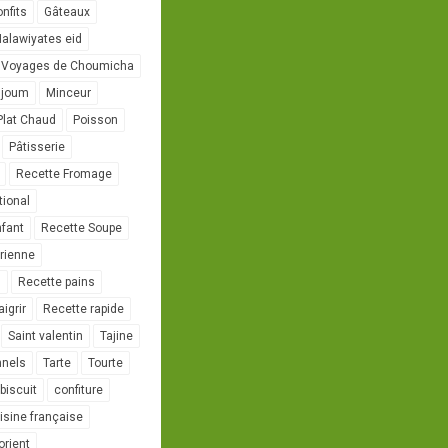
onfits
Gâteaux
alawiyates eid
 Voyages de Choumicha
ujoum
Minceur
Plat Chaud
Poisson
Pâtisserie
Recette Fromage
tional
nfant
Recette Soupe
rienne
l
Recette pains
igrir
Recette rapide
Saint valentin
Tajine
nnels
Tarte
Tourte
biscuit
confiture
isine française
orient