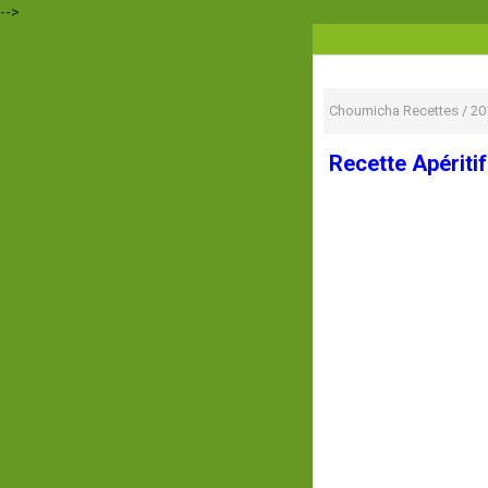
-->
Choumicha Recettes
/
20
Recette Apériti