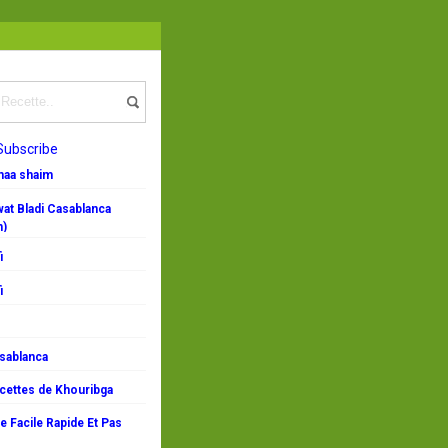
Subscribe
emaa shaim
at Bladi Casablanca
n)
i
i
asablanca
ecettes de Khouribga
 Facile Rapide Et Pas