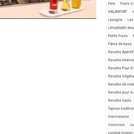
Fete
Fruits C
HALAWIYAT
H
Lasagne
Les
Lilmatbakhi No
Petits Fours
Pâtes de base
Recette Apéritif
Recette Interna
Recette Pour E
Recette Végéta
Recette de noe
Recette pour ma
Recette salés
Tajines traditio
Viennoiserie
couscous
cu
cuisine moyen 