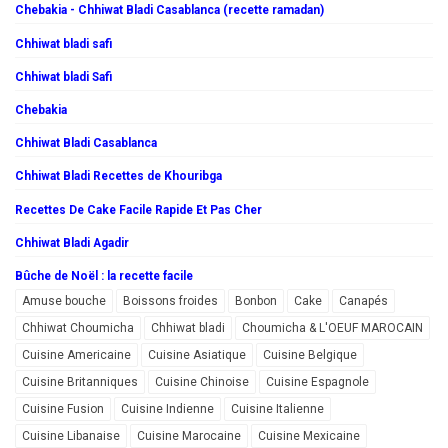
Chebakia - Chhiwat Bladi Casablanca (recette ramadan)
Chhiwat bladi safi
Chhiwat bladi Safi
Chebakia
Chhiwat Bladi Casablanca
Chhiwat Bladi Recettes de Khouribga
Recettes De Cake Facile Rapide Et Pas Cher
Chhiwat Bladi Agadir
Bûche de Noël : la recette facile
Amuse bouche
Boissons froides
Bonbon
Cake
Canapés
Chhiwat Choumicha
Chhiwat bladi
Choumicha & L'OEUF MAROCAIN
Cuisine Americaine
Cuisine Asiatique
Cuisine Belgique
Cuisine Britanniques
Cuisine Chinoise
Cuisine Espagnole
Cuisine Fusion
Cuisine Indienne
Cuisine Italienne
Cuisine Libanaise
Cuisine Marocaine
Cuisine Mexicaine