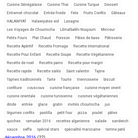
Cuisine Sénégalaise
Cuisine Thai
Cuisine Turque
Dessert
Entremet chocolat
Entrée froide
Fete
Fruits Confits
Gâteaux
HALAWIYAT
Halawiyates eid
Lasagne
Les Voyages de Choumicha
Lilmatbakhi Noujoum
Minceur
Petits Fours
Plat Chaud
Poisson
Pâtes de base
Pâtisserie
Recette Apéritif
Recette Fromage
Recette International
Recette Pour Enfant
Recette Soupe
Recette Végétarienne
Recette de noel
Recette pains
Recette pour maigrir
Recette rapide
Recette salés
Saint valentin
Tajine
Tajines traditionnels
Tarte
Tourte
Viennoiserie
biscuit
confiture
couscous
cuisine française
cuisine moyen orient
cuisine orientale
cuisine tunisienne
cuisines végétariennes
dinde
entrée
glace
gratin
invités choumicha
jus
légumes confits
pastilla
petit four
pizza
poulet
pâtes
quiches
ramadan 2016
recettes algerienne
salade
sandwich
sauce
seffa
spécial stars
spécialité marocaine
terrine paté
décembre 2016
(22)