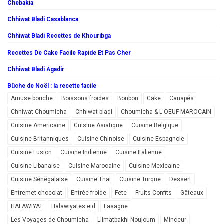
Chebakia
Chhiwat Bladi Casablanca
Chhiwat Bladi Recettes de Khouribga
Recettes De Cake Facile Rapide Et Pas Cher
Chhiwat Bladi Agadir
Bûche de Noël : la recette facile
Amuse bouche
Boissons froides
Bonbon
Cake
Canapés
Chhiwat Choumicha
Chhiwat bladi
Choumicha & L'OEUF MAROCAIN
Cuisine Americaine
Cuisine Asiatique
Cuisine Belgique
Cuisine Britanniques
Cuisine Chinoise
Cuisine Espagnole
Cuisine Fusion
Cuisine Indienne
Cuisine Italienne
Cuisine Libanaise
Cuisine Marocaine
Cuisine Mexicaine
Cuisine Sénégalaise
Cuisine Thai
Cuisine Turque
Dessert
Entremet chocolat
Entrée froide
Fete
Fruits Confits
Gâteaux
HALAWIYAT
Halawiyates eid
Lasagne
Les Voyages de Choumicha
Lilmatbakhi Noujoum
Minceur