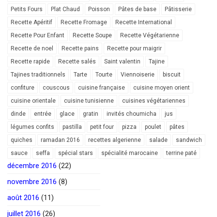
Petits Fours
Plat Chaud
Poisson
Pâtes de base
Pâtisserie
Recette Apéritif
Recette Fromage
Recette International
Recette Pour Enfant
Recette Soupe
Recette Végétarienne
Recette de noel
Recette pains
Recette pour maigrir
Recette rapide
Recette salés
Saint valentin
Tajine
Tajines traditionnels
Tarte
Tourte
Viennoiserie
biscuit
confiture
couscous
cuisine française
cuisine moyen orient
cuisine orientale
cuisine tunisienne
cuisines végétariennes
dinde
entrée
glace
gratin
invités choumicha
jus
légumes confits
pastilla
petit four
pizza
poulet
pâtes
quiches
ramadan 2016
recettes algerienne
salade
sandwich
sauce
seffa
spécial stars
spécialité marocaine
terrine paté
décembre 2016
(22)
novembre 2016
(8)
août 2016
(11)
juillet 2016
(26)