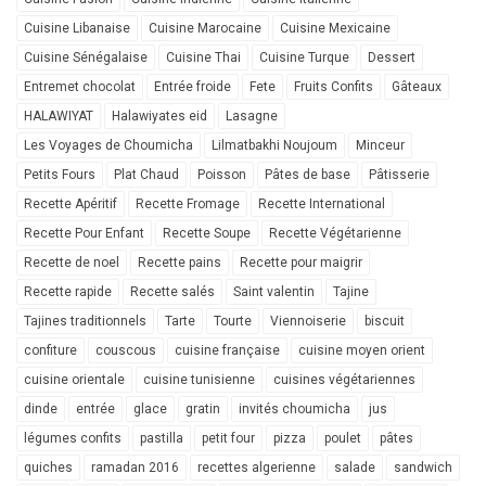
Cuisine Libanaise
Cuisine Marocaine
Cuisine Mexicaine
Cuisine Sénégalaise
Cuisine Thai
Cuisine Turque
Dessert
Entremet chocolat
Entrée froide
Fete
Fruits Confits
Gâteaux
HALAWIYAT
Halawiyates eid
Lasagne
Les Voyages de Choumicha
Lilmatbakhi Noujoum
Minceur
Petits Fours
Plat Chaud
Poisson
Pâtes de base
Pâtisserie
Recette Apéritif
Recette Fromage
Recette International
Recette Pour Enfant
Recette Soupe
Recette Végétarienne
Recette de noel
Recette pains
Recette pour maigrir
Recette rapide
Recette salés
Saint valentin
Tajine
Tajines traditionnels
Tarte
Tourte
Viennoiserie
biscuit
confiture
couscous
cuisine française
cuisine moyen orient
cuisine orientale
cuisine tunisienne
cuisines végétariennes
dinde
entrée
glace
gratin
invités choumicha
jus
légumes confits
pastilla
petit four
pizza
poulet
pâtes
quiches
ramadan 2016
recettes algerienne
salade
sandwich