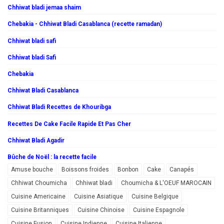
Chhiwat bladi jemaa shaim
Chebakia - Chhiwat Bladi Casablanca (recette ramadan)
Chhiwat bladi safi
Chhiwat bladi Safi
Chebakia
Chhiwat Bladi Casablanca
Chhiwat Bladi Recettes de Khouribga
Recettes De Cake Facile Rapide Et Pas Cher
Chhiwat Bladi Agadir
Bûche de Noël : la recette facile
Amuse bouche
Boissons froides
Bonbon
Cake
Canapés
Chhiwat Choumicha
Chhiwat bladi
Choumicha & L'OEUF MAROCAIN
Cuisine Americaine
Cuisine Asiatique
Cuisine Belgique
Cuisine Britanniques
Cuisine Chinoise
Cuisine Espagnole
Cuisine Fusion
Cuisine Indienne
Cuisine Italienne