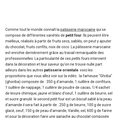
Comme tout le monde connaît la
patisserie marocaine
qui se
compose de différentes variétés de
petit four
. Ils peuvent être
mielleux, réalisés à partir de fruits secs, sablés, on peut y ajouter
du chocolat, fruits confits, noix de coco. La pâtisserie marocaine
est enrichie dernièrement grâce au travail remarquable des
professionnelles. La particularité de ces
petits fours
intervient
dans la décoration et leur saveur qu'on ne trouve nulle part
ailleurs dans les autres
patisserie orientale
. voici les
propositions que vous allez voir sur la vidéo : la fameuse "Ghriba"
(ghoriba) composée de : 350 g d'amande, 1 cuillère de confiture,
1 cuillère de nappage, 1 cuillère de poudre de cacao, 1/4 sachet
de levure chimique, jaune et blanc d'oeuf, 1 cuillère de beurre, sel
et sucre granulé. le second
petit four
est un
biscuit sablé
à la peau
d'amande il sera fait à partir de : 250 g de beurre, 100 g de sucre
glacé, oeuf, 150 g de peau d'amande, Vanille, sel, 600 g de farine
et pour la décoration faire une ganache au chocolat composée