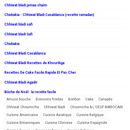
Chhiwat bladi jemaa shaim
Chebakia - Chhiwat Bladi Casablanca (recette ramadan)
Chhiwat bladi safi
Chhiwat bladi Safi
Chebakia
Chhiwat Bladi Casablanca
Chhiwat Bladi Recettes de Khouribga
Recettes De Cake Facile Rapide Et Pas Cher
Chhiwat Bladi Agadir
Bûche de Noël : la recette facile
Amuse bouche
Boissons froides
Bonbon
Cake
Canapés
Chhiwat Choumicha
Chhiwat bladi
Choumicha & L'OEUF MAROCAIN
Cuisine Americaine
Cuisine Asiatique
Cuisine Belgique
Cuisine Britanniques
Cuisine Chinoise
Cuisine Espagnole