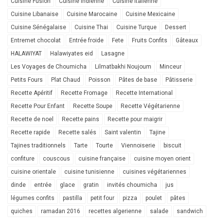
Cuisine Fusion
Cuisine Indienne
Cuisine Italienne
Cuisine Libanaise
Cuisine Marocaine
Cuisine Mexicaine
Cuisine Sénégalaise
Cuisine Thai
Cuisine Turque
Dessert
Entremet chocolat
Entrée froide
Fete
Fruits Confits
Gâteaux
HALAWIYAT
Halawiyates eid
Lasagne
Les Voyages de Choumicha
Lilmatbakhi Noujoum
Minceur
Petits Fours
Plat Chaud
Poisson
Pâtes de base
Pâtisserie
Recette Apéritif
Recette Fromage
Recette International
Recette Pour Enfant
Recette Soupe
Recette Végétarienne
Recette de noel
Recette pains
Recette pour maigrir
Recette rapide
Recette salés
Saint valentin
Tajine
Tajines traditionnels
Tarte
Tourte
Viennoiserie
biscuit
confiture
couscous
cuisine française
cuisine moyen orient
cuisine orientale
cuisine tunisienne
cuisines végétariennes
dinde
entrée
glace
gratin
invités choumicha
jus
légumes confits
pastilla
petit four
pizza
poulet
pâtes
quiches
ramadan 2016
recettes algerienne
salade
sandwich