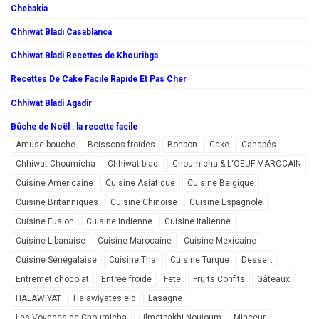
Chebakia
Chhiwat Bladi Casablanca
Chhiwat Bladi Recettes de Khouribga
Recettes De Cake Facile Rapide Et Pas Cher
Chhiwat Bladi Agadir
Bûche de Noël : la recette facile
Amuse bouche
Boissons froides
Bonbon
Cake
Canapés
Chhiwat Choumicha
Chhiwat bladi
Choumicha & L'OEUF MAROCAIN
Cuisine Americaine
Cuisine Asiatique
Cuisine Belgique
Cuisine Britanniques
Cuisine Chinoise
Cuisine Espagnole
Cuisine Fusion
Cuisine Indienne
Cuisine Italienne
Cuisine Libanaise
Cuisine Marocaine
Cuisine Mexicaine
Cuisine Sénégalaise
Cuisine Thai
Cuisine Turque
Dessert
Entremet chocolat
Entrée froide
Fete
Fruits Confits
Gâteaux
HALAWIYAT
Halawiyates eid
Lasagne
Les Voyages de Choumicha
Lilmatbakhi Noujoum
Minceur