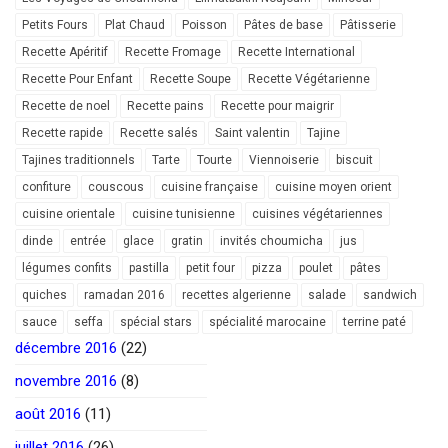
Petits Fours
Plat Chaud
Poisson
Pâtes de base
Pâtisserie
Recette Apéritif
Recette Fromage
Recette International
Recette Pour Enfant
Recette Soupe
Recette Végétarienne
Recette de noel
Recette pains
Recette pour maigrir
Recette rapide
Recette salés
Saint valentin
Tajine
Tajines traditionnels
Tarte
Tourte
Viennoiserie
biscuit
confiture
couscous
cuisine française
cuisine moyen orient
cuisine orientale
cuisine tunisienne
cuisines végétariennes
dinde
entrée
glace
gratin
invités choumicha
jus
légumes confits
pastilla
petit four
pizza
poulet
pâtes
quiches
ramadan 2016
recettes algerienne
salade
sandwich
sauce
seffa
spécial stars
spécialité marocaine
terrine paté
décembre 2016
(22)
novembre 2016
(8)
août 2016
(11)
juillet 2016
(26)