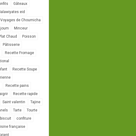
onfits
Gâteaux
alawiyates eid
 Voyages de Choumicha
ujoum
Minceur
Plat Chaud
Poisson
Pâtisserie
Recette Fromage
tional
nfant
Recette Soupe
rienne
l
Recette pains
igrir
Recette rapide
Saint valentin
Tajine
nnels
Tarte
Tourte
biscuit
confiture
isine française
orient