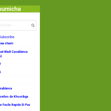
houmicha
Subscribe
emaa shaim
at Bladi Casablanca
n)
i
i
asablanca
ecettes de Khouribga
 Facile Rapide Et Pas