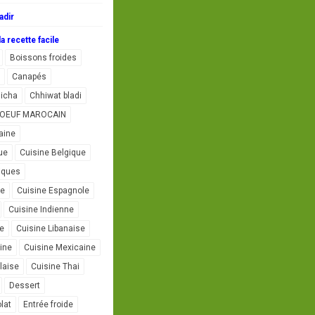
adir
a recette facile
Boissons froides
Canapés
icha
Chhiwat bladi
L'OEUF MAROCAIN
aine
ue
Cuisine Belgique
iques
se
Cuisine Espagnole
Cuisine Indienne
ne
Cuisine Libanaise
ine
Cuisine Mexicaine
laise
Cuisine Thai
Dessert
lat
Entrée froide