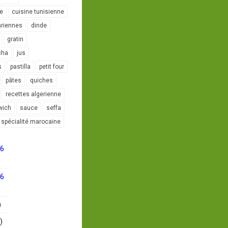
le
cuisine tunisienne
ariennes
dinde
gratin
cha
jus
s
pastilla
petit four
pâtes
quiches
recettes algerienne
wich
sauce
seffa
spécialité marocaine
16
16
)
)