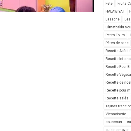
Fete
Fruits C
HALAWIYAT
H
Lasagne
Les
Lilmatbakhi No
Petits Fours
Pâtes de base
Recette Apéritif
Recette Interna
Recette Pour E
Recette Végéta
Recette de noe
Recette pour ma
Recette salés
Tajines traditio
Viennoiserie
couscous
cu
cuisine moyen 