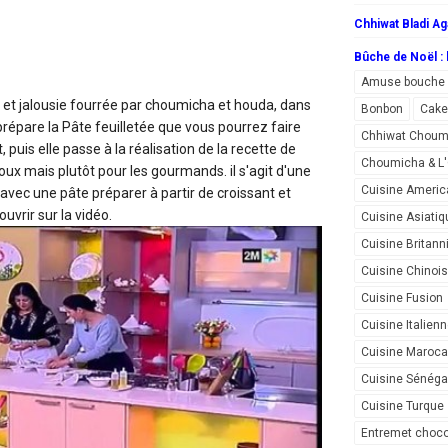
Chhiwat Bladi Ag
Bûche de Noël : l
Amuse bouche
 et jalousie fourrée
par choumicha et houda, dans
Bonbon
Cake
répare la Pâte feuilletée que vous pourrez faire
Chhiwat Choum
uis elle passe à la réalisation de la recette de
Choumicha & 
loux mais plutôt pour les gourmands. il s'agit d'une
Cuisine Americ
 avec une pâte préparer à partir de croissant et
uvrir sur la vidéo.
Cuisine Asiatiq
Cuisine Britann
Cuisine Chinoi
Cuisine Fusion
Cuisine Italien
Cuisine Maroca
Cuisine Sénéga
Cuisine Turque
Entremet choco