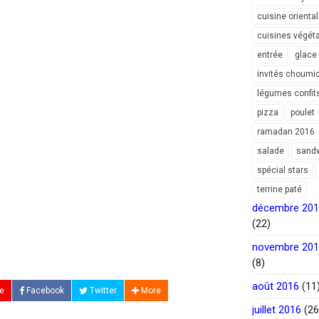
cuisine orienta
cuisines végét
entrée
glace
invités choumi
légumes confit
pizza
poulet
ramadan 2016
salade
sand
spécial stars
terrine paté
décembre 20
(22)
novembre 20
(8)
août 2016
(11
e
Facebook
Twitter
More
juillet 2016
(26