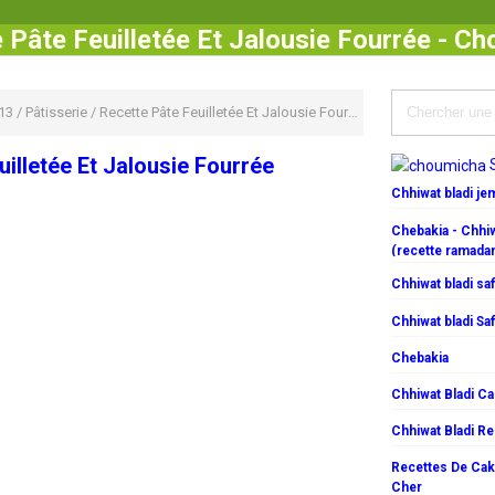
 Pâte Feuilletée Et Jalousie Fourrée - C
13
/
Pâtisserie
/
Recette Pâte Feuilletée Et Jalousie Fourrée
uilletée Et Jalousie Fourrée
Chhiwat bladi j
Chebakia - Chhiw
(recette ramada
Chhiwat bladi saf
Chhiwat bladi Saf
Chebakia
Chhiwat Bladi C
Chhiwat Bladi R
Recettes De Cake
Cher