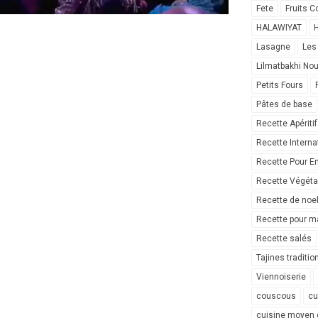
Fete
Fruits C
HALAWIYAT
H
Lasagne
Les
Lilmatbakhi No
Petits Fours
Pâtes de base
Recette Apéritif
Recette Interna
Recette Pour E
Recette Végéta
Recette de noe
Recette pour ma
Recette salés
Tajines traditio
Viennoiserie
couscous
cu
cuisine moyen 