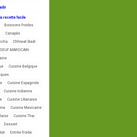
adir
a recette facile
Boissons froides
Canapés
icha
Chhiwat bladi
L'OEUF MAROCAIN
aine
ue
Cuisine Belgique
iques
se
Cuisine Espagnole
Cuisine Indienne
ne
Cuisine Libanaise
ine
Cuisine Mexicaine
laise
Cuisine Thai
Dessert
lat
Entrée froide