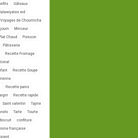
onfits
Gâteaux
alawiyates eid
 Voyages de Choumicha
ujoum
Minceur
Plat Chaud
Poisson
Pâtisserie
Recette Fromage
tional
nfant
Recette Soupe
rienne
l
Recette pains
igrir
Recette rapide
Saint valentin
Tajine
nnels
Tarte
Tourte
biscuit
confiture
isine française
orient