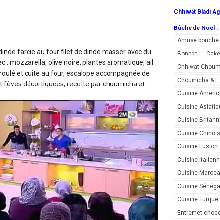
Chhiwat Bladi Ag
Bûche de Noël : l
Amuse bouche
dinde farcie au four
filet de dinde masser avec du
Bonbon
Cake
c : mozzarella, olive noire, plantes aromatique, ail
Chhiwat Choum
te roulé et cuite au four, escalope accompagnée de
Choumicha & 
et fèves décortiquées, recette par choumicha et
Cuisine Americ
Cuisine Asiatiq
Cuisine Britann
Cuisine Chinoi
Cuisine Fusion
Cuisine Italien
Cuisine Maroca
Cuisine Sénéga
Cuisine Turque
Entremet choco