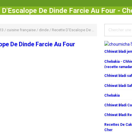
 D'Escalope De Dinde Farcie Au Four - C
13
/
cuisine française
/
dinde
/
Recette D'Escalope De Dinde Farcie Au Four
ope De Dinde Farcie Au Four
Chhiwat bladi j
Chebakia - Chhiw
(recette ramada
Chhiwat bladi saf
Chhiwat bladi Saf
Chebakia
Chhiwat Bladi C
Chhiwat Bladi R
Recettes De Cake
Cher