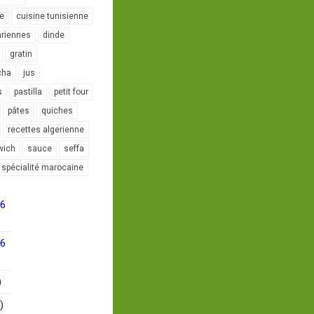
le
cuisine tunisienne
ariennes
dinde
gratin
cha
jus
s
pastilla
petit four
pâtes
quiches
recettes algerienne
wich
sauce
seffa
spécialité marocaine
16
16
)
)