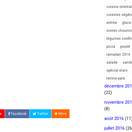
cuisine orienta
cuisines végét
entrée
glace
invités choumi
légumes confit
pizza
poulet
ramadan 2016
salade
sand
spécial stars
terrine paté
décembre 20
(22)
novembre 20
(8)
e
Facebook
Twitter
More
août 2016
(11
juillet 2016
(26