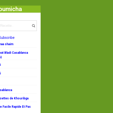
houmicha
Subscribe
emaa shaim
at Bladi Casablanca
n)
i
i
asablanca
ecettes de Khouribga
 Facile Rapide Et Pas