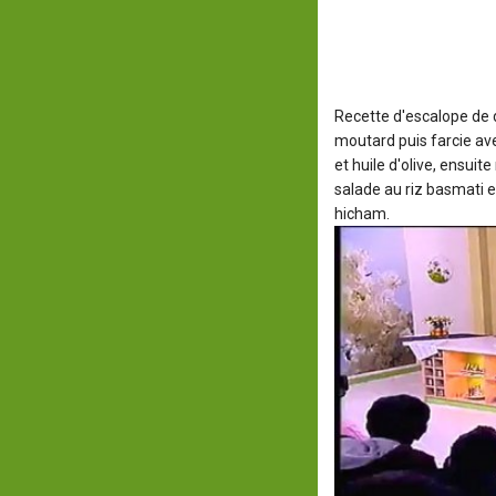
Recette d'escalope de 
moutard puis farcie ave
et huile d'olive, ensui
salade au riz basmati 
hicham.